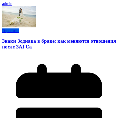
admin
Гороскоп
Знаки Зодиака в браке: как меняются отношения
после ЗАГСа