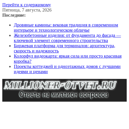
Перейти к содержимому
Пятница, 7 августа, 2026
Последние:
Дровяные камины: вековая традиция в современном
интерьере и технологическом обличье
Железобетонные изделия: от фундамента до фасада —
ключевой элемент современного строительства
Биржевая платформа для терминалов: архитектура,
скорость и надежность
Колорфул видеокарта: яркая сила или просто красивая
коробка?
Проекты коттеджей и одноэтажных домов с лучшими
идеями и ценами