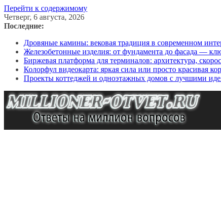
Перейти к содержимому
Четверг, 6 августа, 2026
Последние:
Дровяные камины: вековая традиция в современном инте
Железобетонные изделия: от фундамента до фасада — кл
Биржевая платформа для терминалов: архитектура, скоро
Колорфул видеокарта: яркая сила или просто красивая ко
Проекты коттеджей и одноэтажных домов с лучшими иде