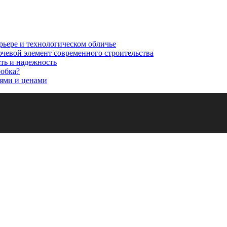
рьере и технологическом обличье
ючевой элемент современного строительства
сть и надежность
робка?
ями и ценами