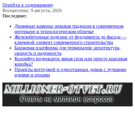
Перейти к содержимому
Воскресенье, 9 августа, 2026
Последние:
Дровяные камины: вековая традиция в современном
интерьере и технологическом обличье
Железобетонные изделия: от фундамента до фасада —
ключевой элемент современного строительства
Биржевая платформа для терминалов: архитектура,
скорость и надежность
Колорфул видеокарта: яркая сила или просто красивая
коробка?
Проекты коттеджей и одноэтажных домов с лучшими
идеями и ценами