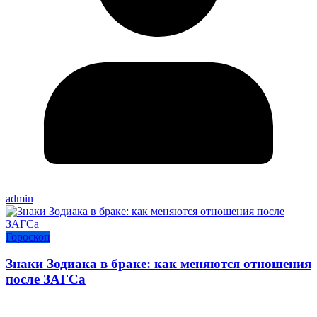
admin
Гороскоп
Знаки Зодиака в браке: как меняются отношения
после ЗАГСа