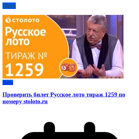
Лото
Лото
Проверить билет Русское лото тираж 1259 по
номеру stoloto.ru