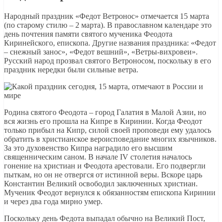
Народный праздник «Федот Ветронос» отмечается 15 марта
(по старому стилю – 2 марта). В православном календаре это
день почтения памяти святого мученика Феодота
Киринейского, епископа. Другие названия праздника: «Федот
– снежный занос», «Федот вешний», «Ветры-вихровеи».
Русский народ прозвал святого Ветроносом, поскольку в его
праздник нередки были сильные ветра.
Родина святого Феодота – город Галатия в Малой Азии, но
вся жизнь его прошла на Кипре в Киринии. Когда Феодот
только прибыл на Кипр, силой своей проповеди ему удалось
обратить в христианское вероисповедание многих язычников.
За это духовенство Кипра наградило его высшим
священническим саном. В начале IV столетия началось
гонение на христиан и Феодота арестовали. Его подвергли
пыткам, но он не отвергся от истинной веры. Вскоре царь
Константин Великий освободил заключенных христиан.
Мученик Феодот вернулся к обязанностям епископа Киринии
и через два года мирно умер.
Поскольку день Федота выпадал обычно на Великий Пост,