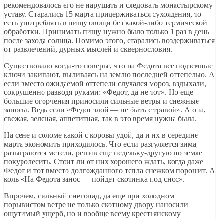
рекомендовалось его не нарушать и следовать монастырскому
уставу. Старались 15 марта придерживаться сухоядения, то
есть употреблять в пищу овощи без какой-либо термической
обработки. Принимать пищу нужно было только 1 раз в день
после захода солнца. Помимо этого, старались воздерживаться
от развлечений, дурных мыслей и сквернословия.
Существовало когда-то поверье, что на Федота все подземные
ключи закипают, выливаясь на землю последней оттепелью. А
если вместо ожидаемой оттепели случался мороз, вздыхали,
сокрушенно разводя руками: «Федот, да не тот». Но еще
большие огорчения приносили сильные ветры и снежные
заносы. Ведь если «Федот злой — не быть с травой». А она,
свежая, зеленая, аппетитная, так в это время нужна была.
На сене и соломе какой с коровы удой, да и их в середине
марта экономить приходилось. Что если разгуляется зима,
разыграются метели, решив еще недельку-другую по земле
покуролесить. Стоит ли от них хорошего ждать, когда даже
Федот и тот вместо долгожданного тепла снежком порошит. А
коль «На Федота занос — пойдет скотинка под снос».
Впрочем, сильный снегопад, да еще при холодном
порывистом ветре не только скотному двору наносили
ощутимый ущерб, но и вообще всему крестьянскому