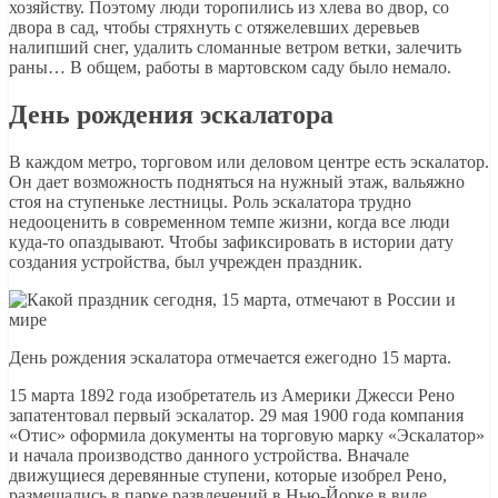
хозяйству. Поэтому люди торопились из хлева во двор, со
двора в сад, чтобы стряхнуть с отяжелевших деревьев
налипший снег, удалить сломанные ветром ветки, залечить
раны… В общем, работы в мартовском саду было немало.
День рождения эскалатора
В каждом метро, торговом или деловом центре есть эскалатор.
Он дает возможность подняться на нужный этаж, вальяжно
стоя на ступеньке лестницы. Роль эскалатора трудно
недооценить в современном темпе жизни, когда все люди
куда-то опаздывают. Чтобы зафиксировать в истории дату
создания устройства, был учрежден праздник.
День рождения эскалатора отмечается ежегодно 15 марта.
15 марта 1892 года изобретатель из Америки Джесси Рено
запатентовал первый эскалатор. 29 мая 1900 года компания
«Отис» оформила документы на торговую марку «Эскалатор»
и начала производство данного устройства. Вначале
движущиеся деревянные ступени, которые изобрел Рено,
размещались в парке развлечений в Нью-Йорке в виде