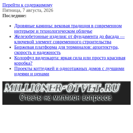
Перейти к содержимому
Пятница, 7 августа, 2026
Последние:
Дровяные камины: вековая традиция в современном
интерьере и технологическом обличье
Железобетонные изделия: от фундамента до фасада —
ключевой элемент современного строительства
Биржевая платформа для терминалов: архитектура,
скорость и надежность
Колорфул видеокарта: яркая сила или просто красивая
коробка?
Проекты коттеджей и одноэтажных домов с лучшими
идеями и ценами