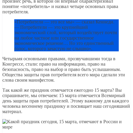
произнес речь, в которой он впервые охарактеризовал
понятие «потребитель» и назвал четыре основных права
потребителя.
«Потребители — это все мы» — сказал Кеннеди.
— Потребители — это крупнейший
экономический слой, который воздействует почти
на любое частное или государственное
экономическое решение… Но это единственный
голос, которого зачастую не слышно».
Четырьмя основными правами, прозвучавшими тогда в
Конгрессе, стали: право на информацию, право на
безопасность, право на выбор и право быть услышанным.
Общества защиты прав потребителя всего мира сделали эти
слова своим манифестом.
Так какой же праздник отмечается ежегодно 15 марта? Вы
спрашиваете, мы отвечаем: 15 марта отмечается Всемирный
день защиты прав потребителей. Этому важному для каждого
человека весеннему празднику и посвящает наш сегодняшний
материал.