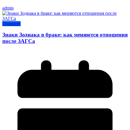
admin
Гороскоп
Знаки Зодиака в браке: как меняются отношения
после ЗАГСа