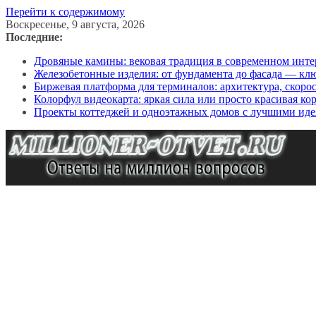
Перейти к содержимому
Воскресенье, 9 августа, 2026
Последние:
Дровяные камины: вековая традиция в современном инте
Железобетонные изделия: от фундамента до фасада — кл
Биржевая платформа для терминалов: архитектура, скоро
Колорфул видеокарта: яркая сила или просто красивая ко
Проекты коттеджей и одноэтажных домов с лучшими иде