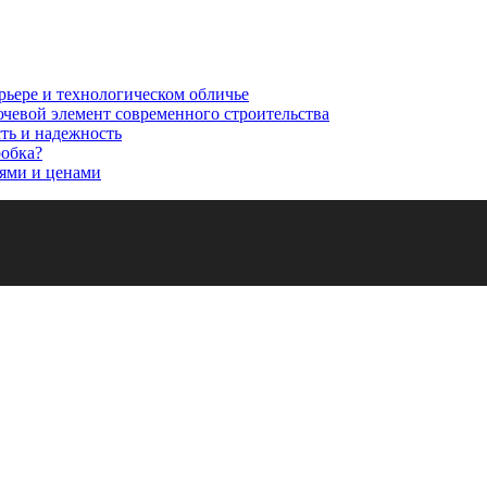
рьере и технологическом обличье
ючевой элемент современного строительства
сть и надежность
робка?
ями и ценами