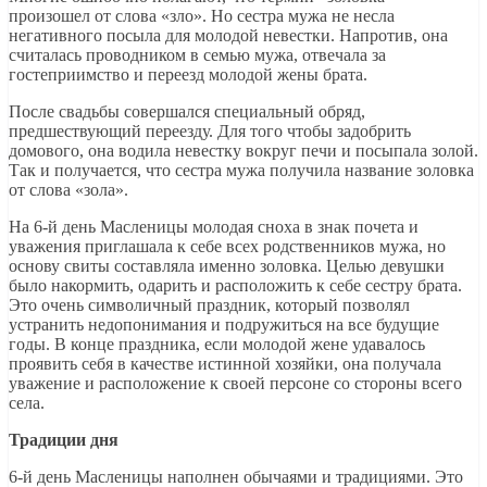
произошел от слова «зло». Но сестра мужа не несла
негативного посыла для молодой невестки. Напротив, она
считалась проводником в семью мужа, отвечала за
гостеприимство и переезд молодой жены брата.
После свадьбы совершался специальный обряд,
предшествующий переезду. Для того чтобы задобрить
домового, она водила невестку вокруг печи и посыпала золой.
Так и получается, что сестра мужа получила название золовка
от слова «зола».
На 6-й день Масленицы молодая сноха в знак почета и
уважения приглашала к себе всех родственников мужа, но
основу свиты составляла именно золовка. Целью девушки
было накормить, одарить и расположить к себе сестру брата.
Это очень символичный праздник, который позволял
устранить недопонимания и подружиться на все будущие
годы. В конце праздника, если молодой жене удавалось
проявить себя в качестве истинной хозяйки, она получала
уважение и расположение к своей персоне со стороны всего
села.
Традиции дня
6-й день Масленицы наполнен обычаями и традициями. Это