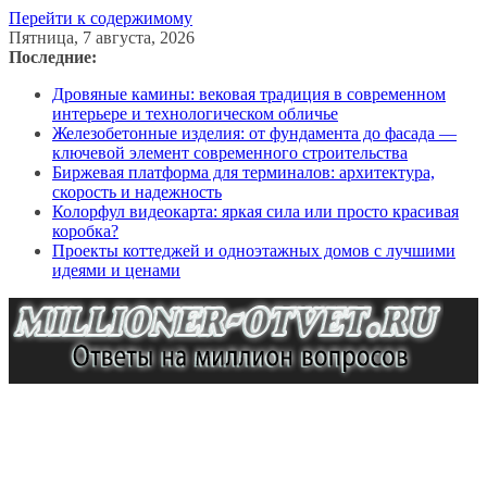
Перейти к содержимому
Пятница, 7 августа, 2026
Последние:
Дровяные камины: вековая традиция в современном
интерьере и технологическом обличье
Железобетонные изделия: от фундамента до фасада —
ключевой элемент современного строительства
Биржевая платформа для терминалов: архитектура,
скорость и надежность
Колорфул видеокарта: яркая сила или просто красивая
коробка?
Проекты коттеджей и одноэтажных домов с лучшими
идеями и ценами