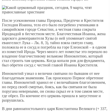
После усекновения главы Пророка, Предтечи и Крестителя
Господня Иоанна, тело его было погребено учениками в
самарийском городе Севастии, а честная глава сокрыта
Иродиадой в бесчестном месте. Благочестивая Иоанна, жена
царского домоправителя Хузы (о ней упоминает святой
евангелист Лука – Лк. 8, 3), тайно взяла святую главу,
положила ее в сосуд и погребла на горе Елеонской – в одном
из поместий Ирода. Через много лет поместье это перешло во
владение благочестивому вельможе Иннокентию, который
стал строить там церковь. Когда копали ров для фундамента,
был обретен сосуд с честной главой Иоанна Крестителя.
Иннокентий узнал о величии святыни по бывшим от нее
благодатным знамениям. Так произошло Первое обретение
главы. Иннокентий хранил ее с величайшим благоговением,
но перед своей смертью, боясь, как бы святыня не была
поругана неверными, он снова скрыл ее в том самом месте,
где обрел. По кончине его церковь пришла в запустение и
разрушилась.
В дни равноапостольного царя Константина Великого (+ 337,