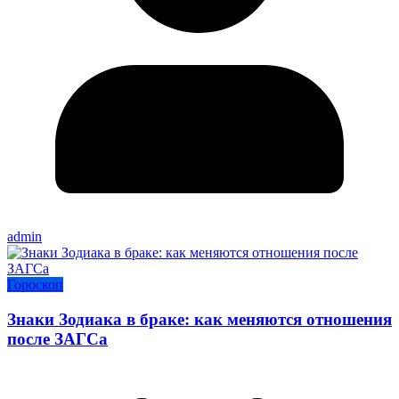
admin
Гороскоп
Знаки Зодиака в браке: как меняются отношения
после ЗАГСа