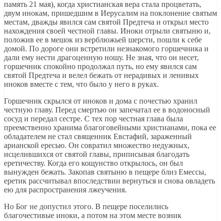
память 21 мая), когда христианская вера стала процветать,
двум инокам, пришедшим в Иерусалим на поклонение святым
местам, дважды явился сам святой Предтеча и открыл место
нахождения своей честной главы. Иноки отрыли святыню и,
положив ее в мешок из верблюжьей шерсти, пошли к себе
домой. По дороге они встретили незнакомого горшечника и
дали ему нести драгоценную ношу. Не зная, что он несет,
горшечник спокойно продолжал путь, но ему явился сам
святой Предтеча и велел бежать от нерадивых и ленивых
иноков вместе с тем, что было у него в руках.
Горшечник скрылся от иноков и дома с почестью хранил
честную главу. Перед смертью он запечатал ее в водоносный
сосуд и передал сестре. С тех пор честная глава была
преемственно хранима благоговейными христианами, пока ее
обладателем не стал священник Евстафий, зараженный
арианской ересью. Он совратил множество недужных,
исцелившихся от святой главы, приписывая благодать
еретичеству. Когда его кощунство открылось, он был
вынужден бежать. Закопав святыню в пещере близ Емессы,
еретик рассчитывал впоследствии вернуться и снова овладеть
ею для распространения лжеучения.
Но Бог не допустил этого. В пещере поселились
благочестивые иноки, а потом на этом месте возник