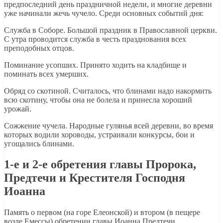
предпоследний день праздничной недели, и многие деревни
уже начинали жечь чучело. Среди основных событий дня:
Служба в Соборе. Большой праздник в Православной церкви.
С утра проводится служба в честь празднования всех
преподобных отцов.
Поминание усопших. Принято ходить на кладбище и
поминать всех умерших.
Обряд со скотиной. Считалось, что блинами надо накормить
всю скотину, чтобы она не болела и принесла хороший
урожай.
Сожжение чучела. Народные гулянья всей деревни, во время
которых водили хороводы, устраивали конкурсы, бои и
угощались блинами.
1-е и 2-е обретения главы Пророка,
Предтечи и Крестителя Господня
Иоанна
Память о первом (на горе Елеонской) и втором (в пещере
возле Емессы) обретении главы Иоанна Предтечи.