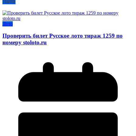
Лото
Лото
Проверить билет Русское лото тираж 1259 по
номеру stoloto.ru