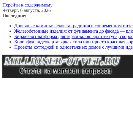
Перейти к содержимому
Четверг, 6 августа, 2026
Последние:
Дровяные камины: вековая традиция в современном инте
Железобетонные изделия: от фундамента до фасада — кл
Биржевая платформа для терминалов: архитектура, скоро
Колорфул видеокарта: яркая сила или просто красивая ко
Проекты коттеджей и одноэтажных домов с лучшими иде