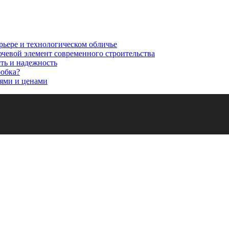
рьере и технологическом обличье
ючевой элемент современного строительства
сть и надежность
робка?
ями и ценами