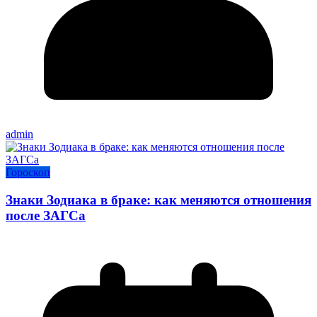
admin
Гороскоп
Знаки Зодиака в браке: как меняются отношения
после ЗАГСа