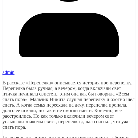
admin
В рассказе «Перепелка» описывается история про перепелку.
Перепелка была ручная, а вечером, когда включали свет
птичка начинала свистеть, этим она как бы говорила «Всем
спать пора». Мальчик Никита слушал перепелку и охотно шел
спать. А когда семья переехала на дачу, перепелка пропала,
долго ее искали, но так и не смогли найти. Конечно, все
расстроились. Но как только включили вечером свет
услышали знакомы свист, перепелка давала сигнал, что уже
спать пора.
Главная мысль в том, что животные умеют ценить заботу, и