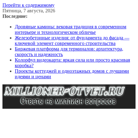
Перейти к содержимому
Пятница, 7 августа, 2026
Последние:
Дровяные камины: вековая традиция в современном
интерьере и технологическом обличье
Железобетонные изделия: от фундамента до фасада —
ключевой элемент современного строительства
Биржевая платформа для терминалов: архитектура,
скорость и надежность
Колорфул видеокарта: яркая сила или просто красивая
коробка?
Проекты коттеджей и одноэтажных домов с лучшими
идеями и ценами