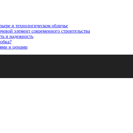
рьере и технологическом обличье
ючевой элемент современного строительства
сть и надежность
робка?
ями и ценами