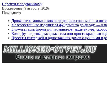
Перейти к содержимому
Воскресенье, 9 августа, 2026
Последние:
Дровяные камины: вековая традиция в современном инте
Железобетонные изделия: от фундамента до фасада — кл
Биржевая платформа для терминалов: архитектура, скоро
Колорфул видеокарта: яркая сила или просто красивая ко
Проекты коттеджей и одноэтажных домов с лучшими иде