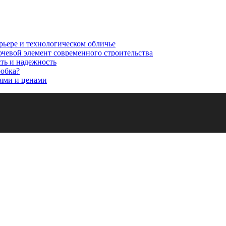
рьере и технологическом обличье
ючевой элемент современного строительства
сть и надежность
робка?
ями и ценами