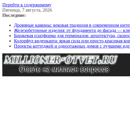
Перейти к содержимому
Пятница, 7 августа, 2026
Последние:
Дровяные камины: вековая традиция в современном инте
Железобетонные изделия: от фундамента до фасада — кл
Биржевая платформа для терминалов: архитектура, скоро
Колорфул видеокарта: яркая сила или просто красивая ко
Проекты коттеджей и одноэтажных домов с лучшими иде