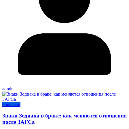
admin
Гороскоп
Знаки Зодиака в браке: как меняются отношения
после ЗАГСа