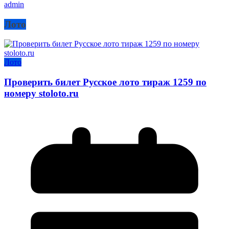
admin
Лото
Лото
Проверить билет Русское лото тираж 1259 по
номеру stoloto.ru