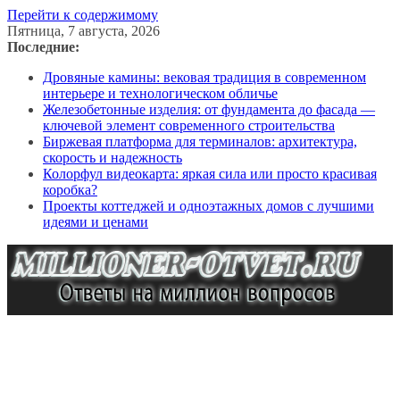
Перейти к содержимому
Пятница, 7 августа, 2026
Последние:
Дровяные камины: вековая традиция в современном
интерьере и технологическом обличье
Железобетонные изделия: от фундамента до фасада —
ключевой элемент современного строительства
Биржевая платформа для терминалов: архитектура,
скорость и надежность
Колорфул видеокарта: яркая сила или просто красивая
коробка?
Проекты коттеджей и одноэтажных домов с лучшими
идеями и ценами