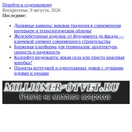
Перейти к содержимому
Воскресенье, 9 августа, 2026
Последние:
Дровяные камины: вековая традиция в современном
интерьере и технологическом обличье
Железобетонные изделия: от фундамента до фасада —
ключевой элемент современного строительства
Биржевая платформа для терминалов: архитектура,
скорость и надежность
Колорфул видеокарта: яркая сила или просто красивая
коробка?
Проекты коттеджей и одноэтажных домов с лучшими
идеями и ценами