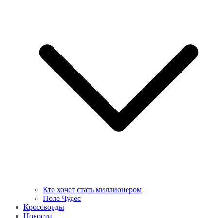
Кто хочет стать миллионером
Поле Чудес
Кроссворды
Новости