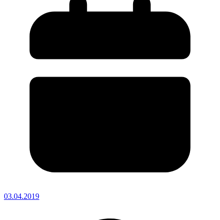
03.04.2019