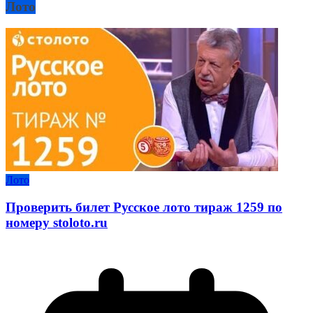
Лото
Лото
Проверить билет Русское лото тираж 1259 по
номеру stoloto.ru