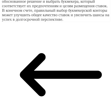
обоснованное решение и выбрать букмекера, который
соответствует их предпочтениям и целям размещения ставок.
В конечном счете, правильный выбор букмекерской конторы
может улучшить общее качество ставок и увеличить шансы на
успех в долгосрочной перспективе.