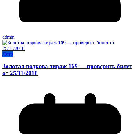
admin
Лото
Золотая подкова тираж 169 — проверить билет
от 25/11/2018