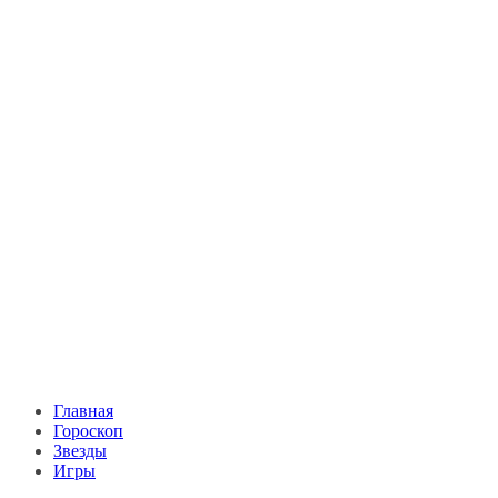
Главная
Гороскоп
Звезды
Игры