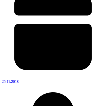
25.11.2018