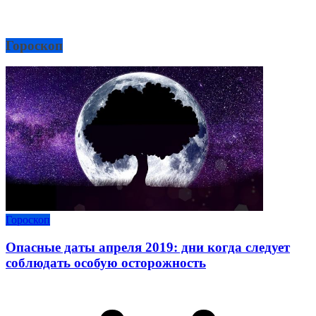
Гороскоп
Гороскоп
Опасные даты апреля 2019: дни когда следует
соблюдать особую осторожность