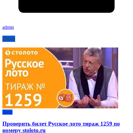
admin
Лото
Лото
Проверить билет Русское лото тираж 1259 по
номеру stoloto.ru