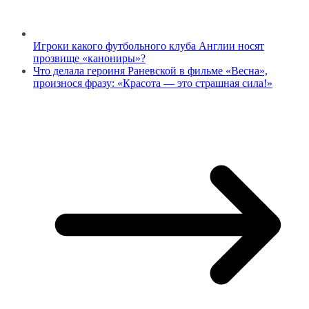
Игроки какого футбольного клуба Англии носят
прозвище «канониры»?
Что делала героиня Раневской в фильме «Весна»,
произнося фразу: «Красота — это страшная сила!»