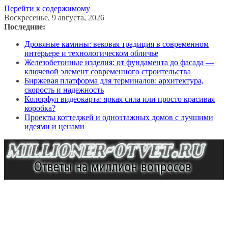
Перейти к содержимому
Воскресенье, 9 августа, 2026
Последние:
Дровяные камины: вековая традиция в современном
интерьере и технологическом обличье
Железобетонные изделия: от фундамента до фасада —
ключевой элемент современного строительства
Биржевая платформа для терминалов: архитектура,
скорость и надежность
Колорфул видеокарта: яркая сила или просто красивая
коробка?
Проекты коттеджей и одноэтажных домов с лучшими
идеями и ценами