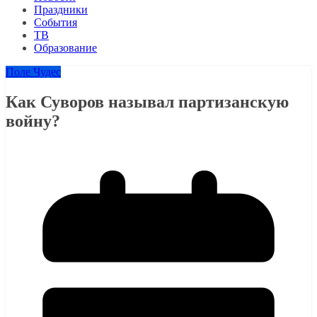
Праздники
События
ТВ
Образование
Поле Чудес
Как Суворов называл партизанскую
войну?