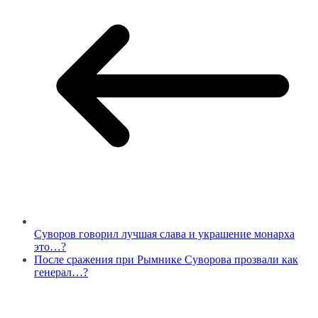
Суворов говорил лучшая слава и украшение монарха
это…?
После сражения при Рымнике Суворова прозвали как
генерал…?