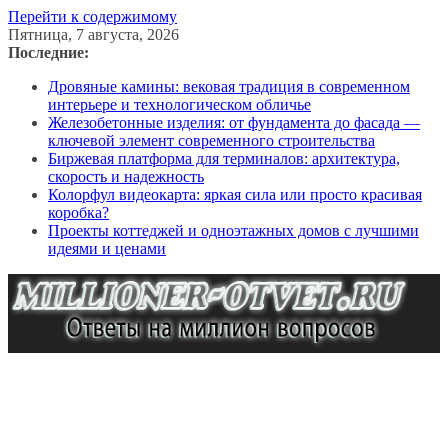
Перейти к содержимому
Пятница, 7 августа, 2026
Последние:
Дровяные камины: вековая традиция в современном
интерьере и технологическом обличье
Железобетонные изделия: от фундамента до фасада —
ключевой элемент современного строительства
Биржевая платформа для терминалов: архитектура,
скорость и надежность
Колорфул видеокарта: яркая сила или просто красивая
коробка?
Проекты коттеджей и одноэтажных домов с лучшими
идеями и ценами