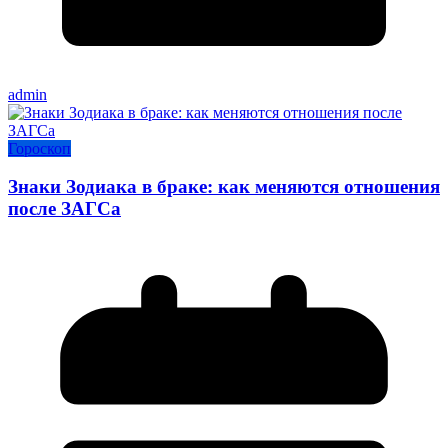
admin
Гороскоп
Знаки Зодиака в браке: как меняются отношения
после ЗАГСа