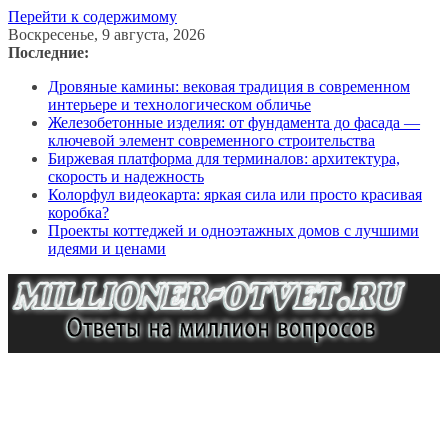
Перейти к содержимому
Воскресенье, 9 августа, 2026
Последние:
Дровяные камины: вековая традиция в современном
интерьере и технологическом обличье
Железобетонные изделия: от фундамента до фасада —
ключевой элемент современного строительства
Биржевая платформа для терминалов: архитектура,
скорость и надежность
Колорфул видеокарта: яркая сила или просто красивая
коробка?
Проекты коттеджей и одноэтажных домов с лучшими
идеями и ценами