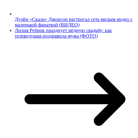
Дуэйн «Скала» Джонсон растрогал сеть милым видео с
маленькой фанаткой (ВИДЕО)
Лилия Ребрик празднует медную свадьбу: как
телеведущая поздравила мужа (ФОТО)