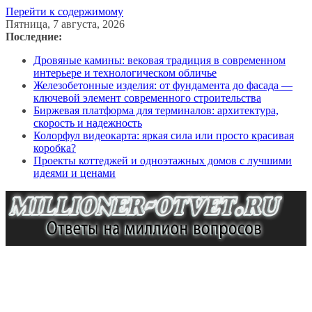
Перейти к содержимому
Пятница, 7 августа, 2026
Последние:
Дровяные камины: вековая традиция в современном
интерьере и технологическом обличье
Железобетонные изделия: от фундамента до фасада —
ключевой элемент современного строительства
Биржевая платформа для терминалов: архитектура,
скорость и надежность
Колорфул видеокарта: яркая сила или просто красивая
коробка?
Проекты коттеджей и одноэтажных домов с лучшими
идеями и ценами