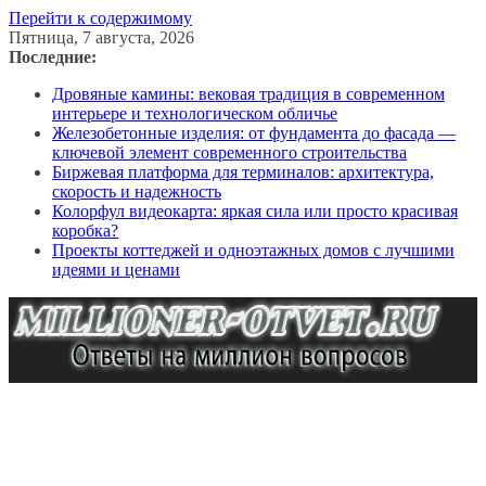
Перейти к содержимому
Пятница, 7 августа, 2026
Последние:
Дровяные камины: вековая традиция в современном
интерьере и технологическом обличье
Железобетонные изделия: от фундамента до фасада —
ключевой элемент современного строительства
Биржевая платформа для терминалов: архитектура,
скорость и надежность
Колорфул видеокарта: яркая сила или просто красивая
коробка?
Проекты коттеджей и одноэтажных домов с лучшими
идеями и ценами