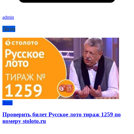
admin
Лото
Лото
Проверить билет Русское лото тираж 1259 по
номеру stoloto.ru