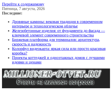
Перейти к содержимому
Пятница, 7 августа, 2026
Последние:
Дровяные камины: вековая традиция в современном
интерьере и технологическом обличье
Железобетонные изделия: от фундамента до фасада —
ключевой элемент современного строительства
Биржевая платформа для терминалов: архитектура,
скорость и надежность
Колорфул видеокарта: яркая сила или просто красивая
коробка?
Проекты коттеджей и одноэтажных домов с лучшими
идеями и ценами