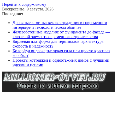
Перейти к содержимому
Воскресенье, 9 августа, 2026
Последние:
Дровяные камины: вековая традиция в современном
интерьере и технологическом обличье
Железобетонные изделия: от фундамента до фасада —
ключевой элемент современного строительства
Биржевая платформа для терминалов: архитектура,
скорость и надежность
Колорфул видеокарта: яркая сила или просто красивая
коробка?
Проекты коттеджей и одноэтажных домов с лучшими
идеями и ценами