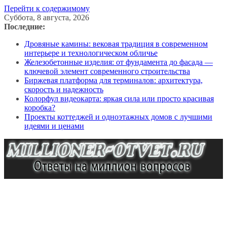
Перейти к содержимому
Суббота, 8 августа, 2026
Последние:
Дровяные камины: вековая традиция в современном
интерьере и технологическом обличье
Железобетонные изделия: от фундамента до фасада —
ключевой элемент современного строительства
Биржевая платформа для терминалов: архитектура,
скорость и надежность
Колорфул видеокарта: яркая сила или просто красивая
коробка?
Проекты коттеджей и одноэтажных домов с лучшими
идеями и ценами