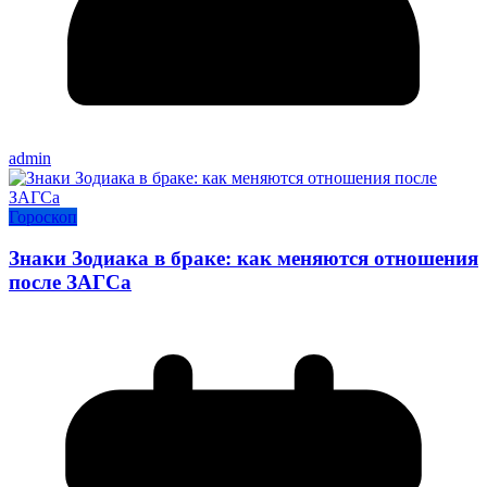
admin
Гороскоп
Знаки Зодиака в браке: как меняются отношения
после ЗАГСа