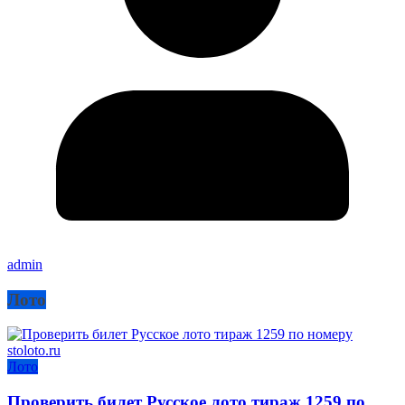
admin
Лото
Лото
Проверить билет Русское лото тираж 1259 по