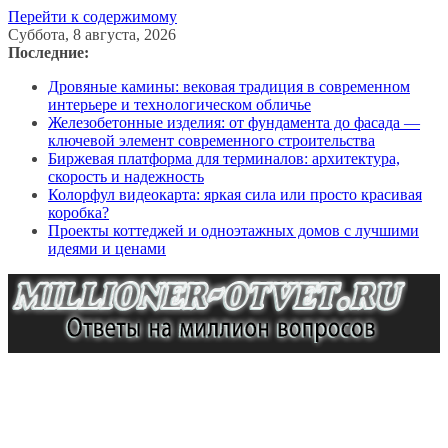
Перейти к содержимому
Суббота, 8 августа, 2026
Последние:
Дровяные камины: вековая традиция в современном
интерьере и технологическом обличье
Железобетонные изделия: от фундамента до фасада —
ключевой элемент современного строительства
Биржевая платформа для терминалов: архитектура,
скорость и надежность
Колорфул видеокарта: яркая сила или просто красивая
коробка?
Проекты коттеджей и одноэтажных домов с лучшими
идеями и ценами