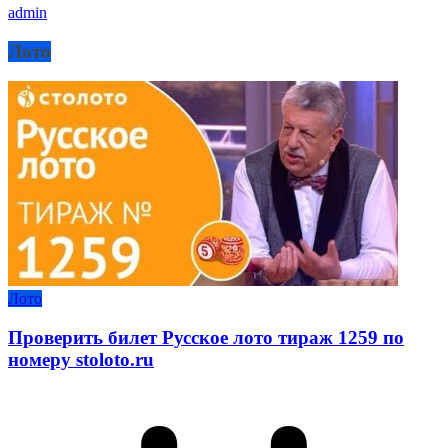
admin
Лото
Лото
Проверить билет Русское лото тираж 1259 по
номеру stoloto.ru