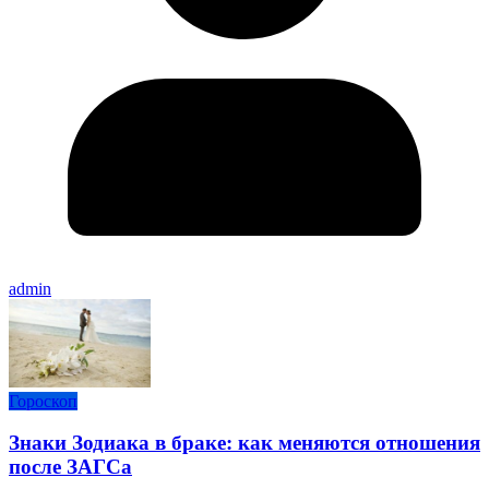
admin
Гороскоп
Знаки Зодиака в браке: как меняются отношения
после ЗАГСа