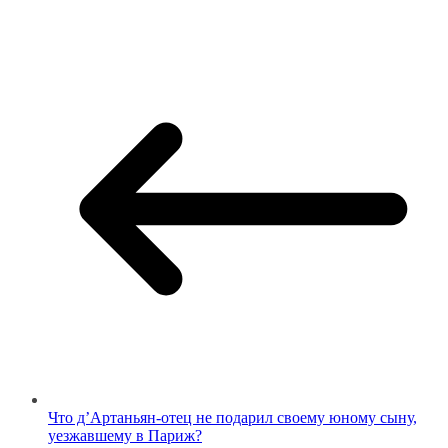
Что д’Артаньян-отец не подарил своему юному сыну,
уезжавшему в Париж?