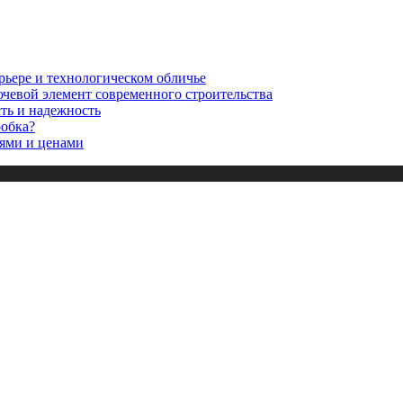
рьере и технологическом обличье
ючевой элемент современного строительства
сть и надежность
робка?
ями и ценами