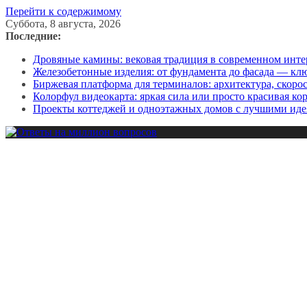
Перейти к содержимому
Суббота, 8 августа, 2026
Последние:
Дровяные камины: вековая традиция в современном инте
Железобетонные изделия: от фундамента до фасада — кл
Биржевая платформа для терминалов: архитектура, скоро
Колорфул видеокарта: яркая сила или просто красивая ко
Проекты коттеджей и одноэтажных домов с лучшими иде