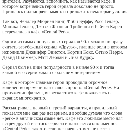
зрителей. Разумеется, вспомнить, как называется кафе, в
котором встречались герои сериала довольно не просто.
Пришлось поднапрячь память и приложить некоторые усилия.
Так вот, Чендлер Мюриэл Бинг, Фиби Буффе, Росс Геллер,
Моника Геллер, Джозеф Фрэнсис Трибиани и Рэйчел Карен
встречались в кафе «Central Perk».
Одним из самых популярных сериалов 90-х можно по праву
считать зарубежный сериал «Друзья», главные роли в котором
исполнили Дженифер Энистон, Кортни Кокс, Сетью Перри,
Дэвид Швиммер, Мэтт Леблан и Лиза Кудроу.
Сериал был на пике популярности в начале 90-х и тогда
каждой его серии ждали с большим нетерпением.
Кафе, в котором главные герои проводили огромное
количество времени называлось просто: «Central Perk». На
протяжении фильма, вывеска этого кафе появлялась на
экранах многократно.
Рассматривала первый и третий варианты, а правильный
показался мне как раз неверным, я вообще думала что слова
«реrk» в английском языке нет. Кафе это любимое место для
встреч друзей из этого сериала и называется оно именно:
«Central Perk», так что если не знаешь ответ, не всегда