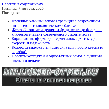
Перейти к содержимому
Пятница, 7 августа, 2026
Последние:
Дровяные камины: вековая традиция в современном
интерьере и технологическом обличье
Железобетонные изделия: от фундамента до фасада —
ключевой элемент современного строительства
Биржевая платформа для терминалов: архитектура,
скорость и надежность
Колорфул видеокарта: яркая сила или просто красивая
коробка?
Проекты коттеджей и одноэтажных домов с лучшими
идеями и ценами