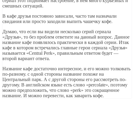
сериал этот поднимает настроение, в нем много курьезных и
смешных ситуаций.
В кафе друзья постоянно зависали, часто там назначали
свидания или просто заходили выпить чашечку кофе.
Думаю, что если вы видели несколько серий сериала
«Друзья», то без проблем ответите на данный вопрос. Данное
название кафе появлялось практически в каждой серии. Итак
кафе в котором встречались главные герои сериала «Друзья»
называется «Central Perk», правильным ответом будет —
второй вариант ответа.
Название кафе достаточно интересное, и его можно толковать
по-разному. с одной стороны название похоже на
Центральный парк. А с другой стороны его рассмотреть по-
другому. В английском языке есть слово «percolate», поэтому
можно предположить, что слово «perk» это сокращенное
название. И можно перевести, как заварить кофе.