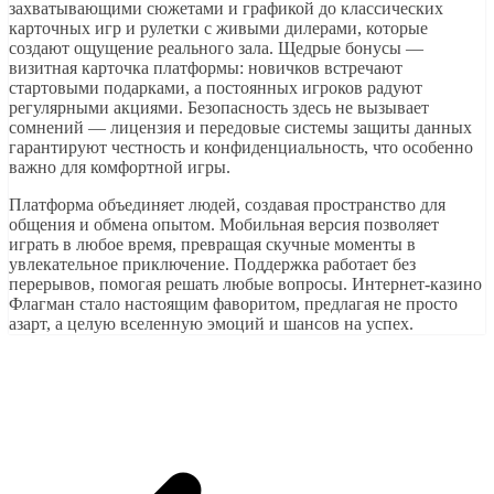
захватывающими сюжетами и графикой до классических
карточных игр и рулетки с живыми дилерами, которые
создают ощущение реального зала. Щедрые бонусы —
визитная карточка платформы: новичков встречают
стартовыми подарками, а постоянных игроков радуют
регулярными акциями. Безопасность здесь не вызывает
сомнений — лицензия и передовые системы защиты данных
гарантируют честность и конфиденциальность, что особенно
важно для комфортной игры.
Платформа объединяет людей, создавая пространство для
общения и обмена опытом. Мобильная версия позволяет
играть в любое время, превращая скучные моменты в
увлекательное приключение. Поддержка работает без
перерывов, помогая решать любые вопросы. Интернет-казино
Флагман стало настоящим фаворитом, предлагая не просто
азарт, а целую вселенную эмоций и шансов на успех.