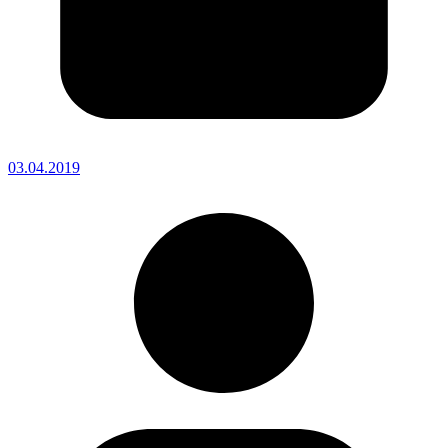
03.04.2019