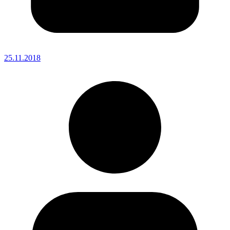
25.11.2018