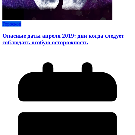
Гороскоп
Опасные даты апреля 2019: дни когда следует
соблюдать особую осторожность