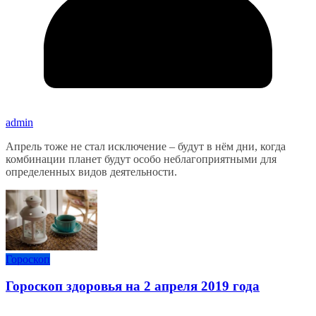
admin
Апрель тоже не стал исключение – будут в нём дни, когда
комбинации планет будут особо неблагоприятными для
определенных видов деятельности.
Гороскоп
Гороскоп здоровья на 2 апреля 2019 года