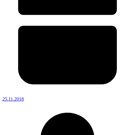
25.11.2018