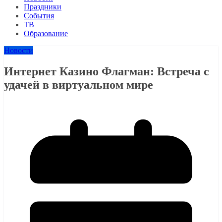
Праздники
События
ТВ
Образование
Новости
Интернет Казино Флагман: Встреча с
удачей в виртуальном мире