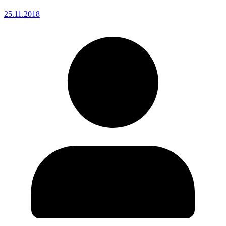
25.11.2018