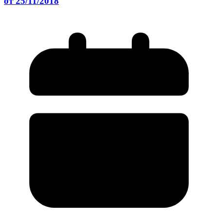
от 25/11/2018