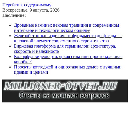
Перейти к содержимому
Воскресенье, 9 августа, 2026
Последние:
Дровяные камины: вековая традиция в современном
интерьере и технологическом обличье
Железобетонные изделия: от фундамента до фасада —
ключевой элемент современного строительства
Биржевая платформа для терминалов: архитектура,
скорость и надежность
Колорфул видеокарта: яркая сила или просто красивая
коробка?
Проекты коттеджей и одноэтажных домов с лучшими
идеями и ценами