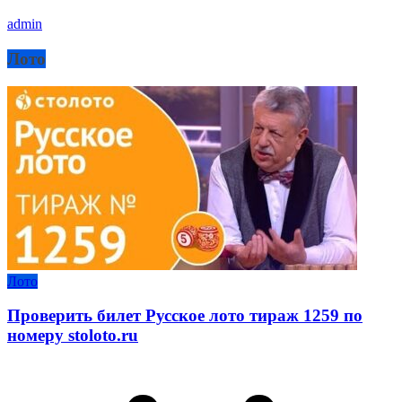
admin
Лото
Лото
Проверить билет Русское лото тираж 1259 по
номеру stoloto.ru