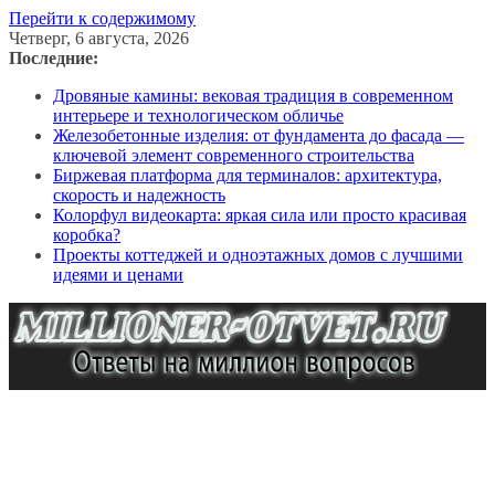
Перейти к содержимому
Четверг, 6 августа, 2026
Последние:
Дровяные камины: вековая традиция в современном
интерьере и технологическом обличье
Железобетонные изделия: от фундамента до фасада —
ключевой элемент современного строительства
Биржевая платформа для терминалов: архитектура,
скорость и надежность
Колорфул видеокарта: яркая сила или просто красивая
коробка?
Проекты коттеджей и одноэтажных домов с лучшими
идеями и ценами