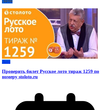
Лото
Лото
Проверить билет Русское лото тираж 1259 по
номеру stoloto.ru