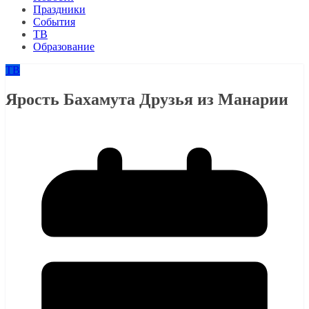
Праздники
События
ТВ
Образование
ТВ
Ярость Бахамута Друзья из Манарии