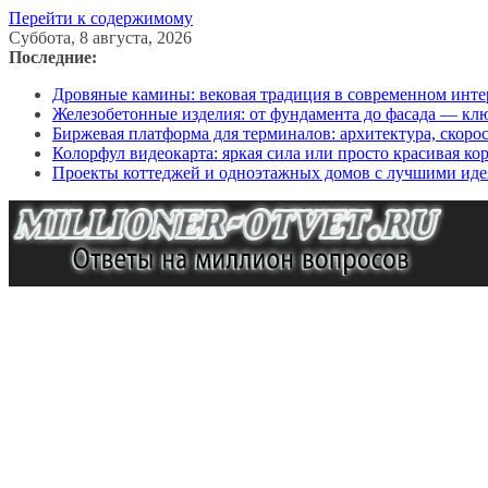
Перейти к содержимому
Суббота, 8 августа, 2026
Последние:
Дровяные камины: вековая традиция в современном инте
Железобетонные изделия: от фундамента до фасада — кл
Биржевая платформа для терминалов: архитектура, скоро
Колорфул видеокарта: яркая сила или просто красивая ко
Проекты коттеджей и одноэтажных домов с лучшими иде