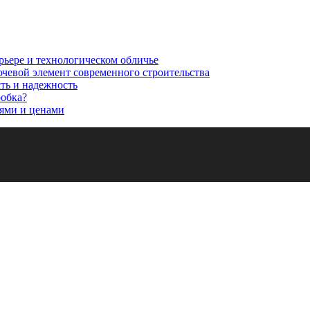
рьере и технологическом обличье
ючевой элемент современного строительства
сть и надежность
робка?
ями и ценами