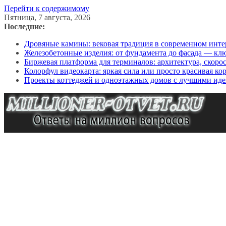
Перейти к содержимому
Пятница, 7 августа, 2026
Последние:
Дровяные камины: вековая традиция в современном инте
Железобетонные изделия: от фундамента до фасада — кл
Биржевая платформа для терминалов: архитектура, скоро
Колорфул видеокарта: яркая сила или просто красивая ко
Проекты коттеджей и одноэтажных домов с лучшими иде