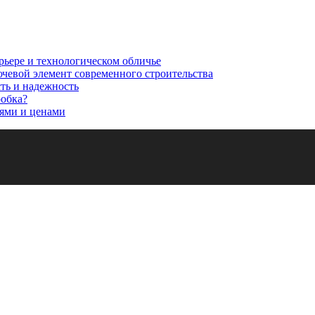
рьере и технологическом обличье
ючевой элемент современного строительства
сть и надежность
робка?
ями и ценами