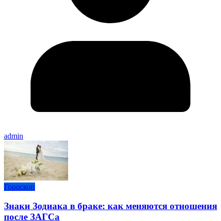
admin
Гороскоп
Знаки Зодиака в браке: как меняются отношения
после ЗАГСа