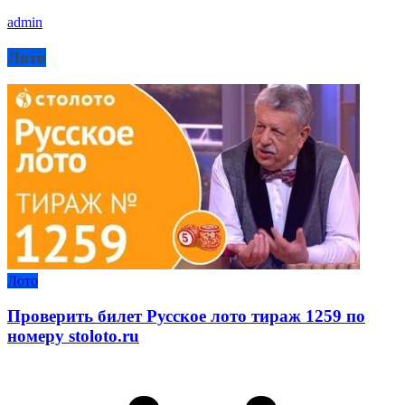
admin
Лото
Лото
Проверить билет Русское лото тираж 1259 по
номеру stoloto.ru