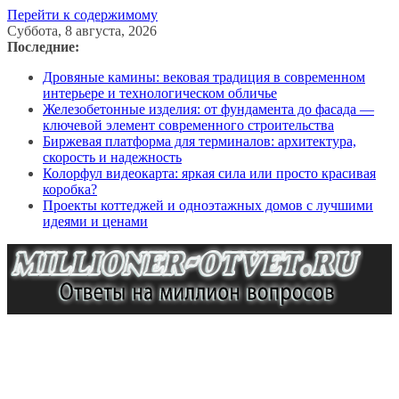
Перейти к содержимому
Суббота, 8 августа, 2026
Последние:
Дровяные камины: вековая традиция в современном
интерьере и технологическом обличье
Железобетонные изделия: от фундамента до фасада —
ключевой элемент современного строительства
Биржевая платформа для терминалов: архитектура,
скорость и надежность
Колорфул видеокарта: яркая сила или просто красивая
коробка?
Проекты коттеджей и одноэтажных домов с лучшими
идеями и ценами