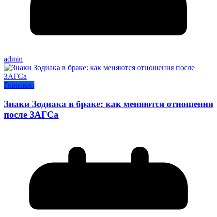
admin
Гороскоп
Знаки Зодиака в браке: как меняются отношения
после ЗАГСа