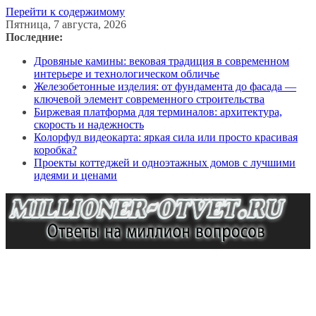
Перейти к содержимому
Пятница, 7 августа, 2026
Последние:
Дровяные камины: вековая традиция в современном
интерьере и технологическом обличье
Железобетонные изделия: от фундамента до фасада —
ключевой элемент современного строительства
Биржевая платформа для терминалов: архитектура,
скорость и надежность
Колорфул видеокарта: яркая сила или просто красивая
коробка?
Проекты коттеджей и одноэтажных домов с лучшими
идеями и ценами