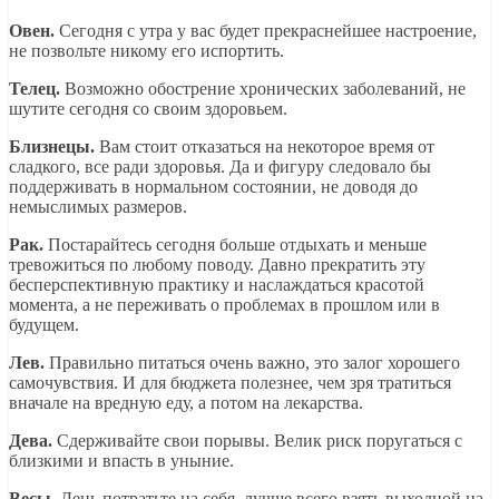
Овен.
Сегодня с утра у вас будет прекраснейшее настроение,
не позвольте никому его испортить.
Телец.
Возможно обострение хронических заболеваний, не
шутите сегодня со своим здоровьем.
Близнецы.
Вам стоит отказаться на некоторое время от
сладкого, все ради здоровья. Да и фигуру следовало бы
поддерживать в нормальном состоянии, не доводя до
немыслимых размеров.
Рак.
Постарайтесь сегодня больше отдыхать и меньше
тревожиться по любому поводу. Давно прекратить эту
бесперспективную практику и наслаждаться красотой
момента, а не переживать о проблемах в прошлом или в
будущем.
Лев.
Правильно питаться очень важно, это залог хорошего
самочувствия. И для бюджета полезнее, чем зря тратиться
вначале на вредную еду, а потом на лекарства.
Дева.
Сдерживайте свои порывы. Велик риск поругаться с
близкими и впасть в уныние.
Весы.
День потратьте на себя, лучше всего взять выходной на