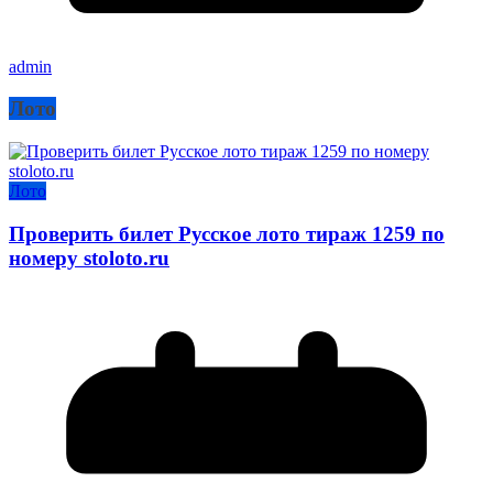
admin
Лото
Лото
Проверить билет Русское лото тираж 1259 по
номеру stoloto.ru