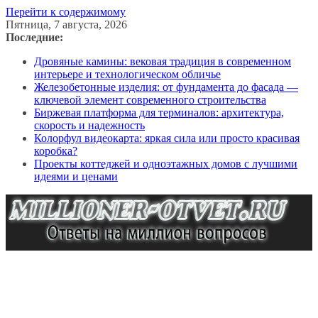
Перейти к содержимому
Пятница, 7 августа, 2026
Последние:
Дровяные камины: вековая традиция в современном
интерьере и технологическом обличье
Железобетонные изделия: от фундамента до фасада —
ключевой элемент современного строительства
Биржевая платформа для терминалов: архитектура,
скорость и надежность
Колорфул видеокарта: яркая сила или просто красивая
коробка?
Проекты коттеджей и одноэтажных домов с лучшими
идеями и ценами