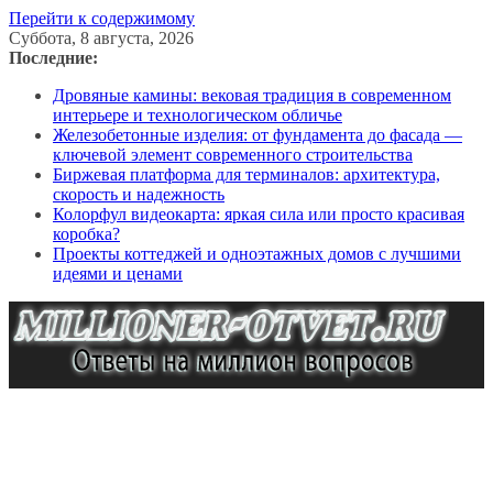
Перейти к содержимому
Суббота, 8 августа, 2026
Последние:
Дровяные камины: вековая традиция в современном
интерьере и технологическом обличье
Железобетонные изделия: от фундамента до фасада —
ключевой элемент современного строительства
Биржевая платформа для терминалов: архитектура,
скорость и надежность
Колорфул видеокарта: яркая сила или просто красивая
коробка?
Проекты коттеджей и одноэтажных домов с лучшими
идеями и ценами