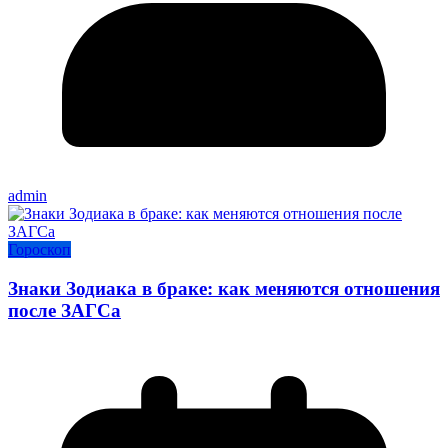
admin
Гороскоп
Знаки Зодиака в браке: как меняются отношения
после ЗАГСа