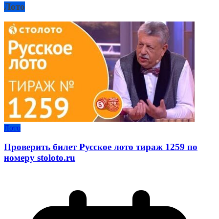
Лото
Лото
Проверить билет Русское лото тираж 1259 по
номеру stoloto.ru