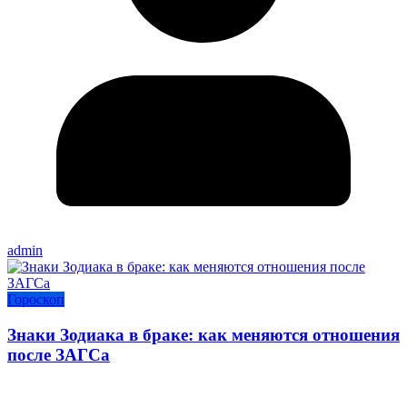
admin
Гороскоп
Знаки Зодиака в браке: как меняются отношения
после ЗАГСа