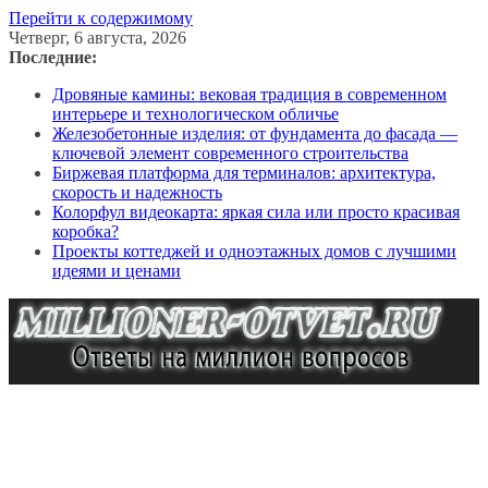
Перейти к содержимому
Четверг, 6 августа, 2026
Последние:
Дровяные камины: вековая традиция в современном
интерьере и технологическом обличье
Железобетонные изделия: от фундамента до фасада —
ключевой элемент современного строительства
Биржевая платформа для терминалов: архитектура,
скорость и надежность
Колорфул видеокарта: яркая сила или просто красивая
коробка?
Проекты коттеджей и одноэтажных домов с лучшими
идеями и ценами