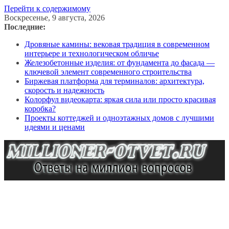
Перейти к содержимому
Воскресенье, 9 августа, 2026
Последние:
Дровяные камины: вековая традиция в современном
интерьере и технологическом обличье
Железобетонные изделия: от фундамента до фасада —
ключевой элемент современного строительства
Биржевая платформа для терминалов: архитектура,
скорость и надежность
Колорфул видеокарта: яркая сила или просто красивая
коробка?
Проекты коттеджей и одноэтажных домов с лучшими
идеями и ценами