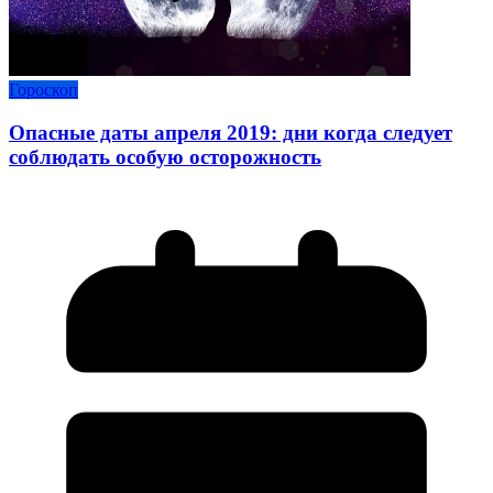
Гороскоп
Опасные даты апреля 2019: дни когда следует
соблюдать особую осторожность