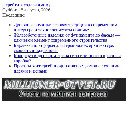
Перейти к содержимому
Суббота, 8 августа, 2026
Последние:
Дровяные камины: вековая традиция в современном
интерьере и технологическом обличье
Железобетонные изделия: от фундамента до фасада —
ключевой элемент современного строительства
Биржевая платформа для терминалов: архитектура,
скорость и надежность
Колорфул видеокарта: яркая сила или просто красивая
коробка?
Проекты коттеджей и одноэтажных домов с лучшими
идеями и ценами