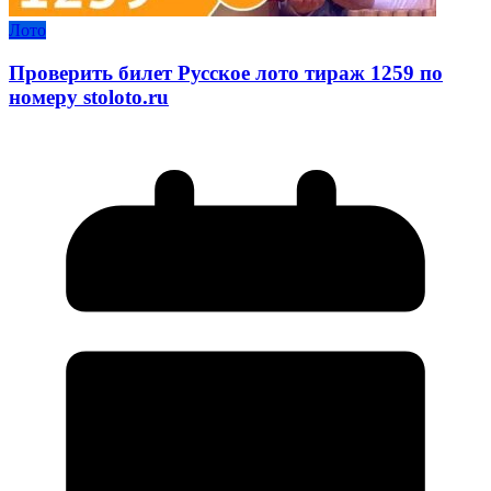
Лото
Проверить билет Русское лото тираж 1259 по
номеру stoloto.ru