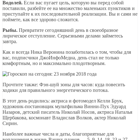
Водолей.
Если вас пугает цель, которую вы перед собой
поставили, разбейте ее на множество маленьких пунктиков и
приступайте к их последовательной реализации. Вы и сами не
поймете, как все здорово сложится.
Рыбы.
Превратите сегодняшний день в своеобразное
лирическое отступление. Серьезными делами займетесь
завтра.
Как и всегда Ника Веронина позаботилась о том, чтобы для
вас, подписчики ДжоИнфоМедиа, день стал не только
комфортным, но и максимально плодотворным.
Прочтите также: Фэн-шуй зоны для часов: куда повесить
ходики для правильного энергетического потока.
В этот день родились: актриса и фотомодел Келли Брук,
художник-постановщик мультфильма Винни-Пух Эдуард
Назаров, детский писатель Николай Носов, актриса Наталья
Щербакова, космонавт Владислав Волков, актер Николай
Сирин.
Наиболее важные числа и даты, благоприятные для
воплощения в жизнь Ваших планов — 5, 9, 14, 18, 23 и 27