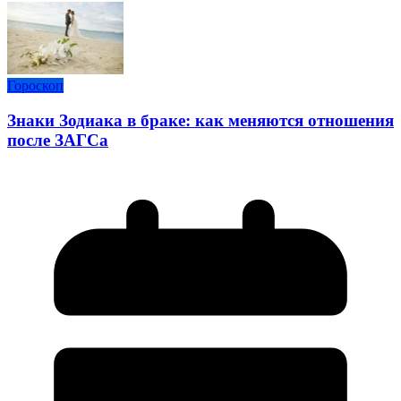
Гороскоп
Знаки Зодиака в браке: как меняются отношения
после ЗАГСа