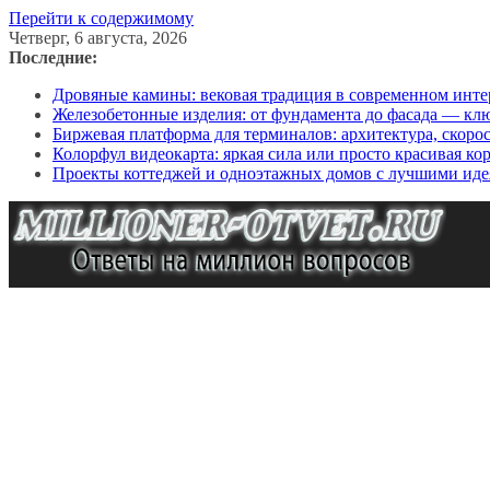
Перейти к содержимому
Четверг, 6 августа, 2026
Последние:
Дровяные камины: вековая традиция в современном инте
Железобетонные изделия: от фундамента до фасада — кл
Биржевая платформа для терминалов: архитектура, скоро
Колорфул видеокарта: яркая сила или просто красивая ко
Проекты коттеджей и одноэтажных домов с лучшими иде