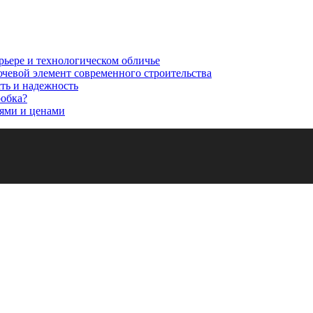
рьере и технологическом обличье
ючевой элемент современного строительства
сть и надежность
робка?
ями и ценами