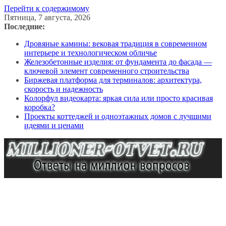
Перейти к содержимому
Пятница, 7 августа, 2026
Последние:
Дровяные камины: вековая традиция в современном
интерьере и технологическом обличье
Железобетонные изделия: от фундамента до фасада —
ключевой элемент современного строительства
Биржевая платформа для терминалов: архитектура,
скорость и надежность
Колорфул видеокарта: яркая сила или просто красивая
коробка?
Проекты коттеджей и одноэтажных домов с лучшими
идеями и ценами