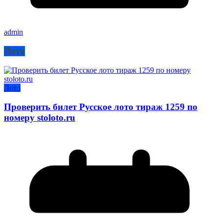
admin
Лото
Лото
Проверить билет Русское лото тираж 1259 по
номеру stoloto.ru