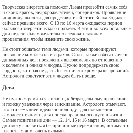
Творческая энергетика поможет Львам превзойти самих себя
и своих врагов, недоброжелателей, соперников. Проявление
индивидуальности для представителей этого Знака Зодиака
сейчас превыше всего. С 13 по 16 марта ожидается период
большого энергетического подъема. В эти и во всех остальные
дни недели Львам желательно следовать законам
процветания, чтобы изменить свою жизнь.
Не стоит общаться теми людьми, которые провоцируют
появление комплексов и страхов. Стоит также избегать очень
динамичных дел, проявления высокомерия по отношению
к коллегам и близким людям. Нужно попридержать свою
гордость, которая не даст Львам ничего кроме разочарований.
Астрологи советуют этим людям быть проще.
Дева
Не нужно стремиться к власти, к безраздельному правлению
и поиску уважения через заискивание. Астрологи отмечают,
что эти семь дней идеально подойдут для повышения
самодостаточности, для поиска правильного пути в жизни.
Самые позитивные дни — 12, 14, 15 и 16 марта. В остальные
дни могут появиться беспричинные переживания, потому что
планеты станут очень вялыми.