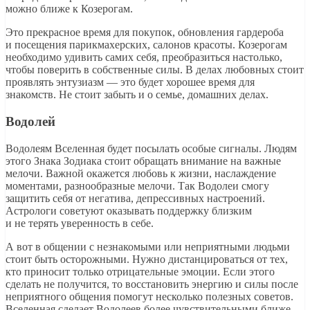
можно ближе к Козерогам.
Это прекрасное время для покупок, обновления гардероба
и посещения парикмахерских, салонов красоты. Козерогам
необходимо удивить самих себя, преобразиться настолько,
чтобы поверить в собственные силы. В делах любовных стоит
проявлять энтузиазм — это будет хорошее время для
знакомств. Не стоит забыть и о семье, домашних делах.
Водолей
Водолеям Вселенная будет посылать особые сигналы. Людям
этого Знака Зодиака стоит обращать внимание на важные
мелочи. Важной окажется любовь к жизни, наслаждение
моментами, разнообразные мелочи. Так Водолеи смогу
защитить себя от негатива, депрессивных настроений.
Астрологи советуют оказывать поддержку близким
и не терять уверенность в себе.
А вот в общении с незнакомыми или неприятными людьми
стоит быть осторожными. Нужно дистанцироваться от тех,
кто приносит только отрицательные эмоции. Если этого
сделать не получится, то восстановить энергию и силы после
неприятного общения помогут несколько полезных советов.
Вселенная сделает Водолеев более чувствительными ближе