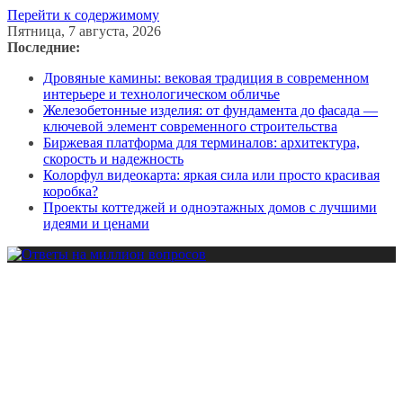
Перейти к содержимому
Пятница, 7 августа, 2026
Последние:
Дровяные камины: вековая традиция в современном
интерьере и технологическом обличье
Железобетонные изделия: от фундамента до фасада —
ключевой элемент современного строительства
Биржевая платформа для терминалов: архитектура,
скорость и надежность
Колорфул видеокарта: яркая сила или просто красивая
коробка?
Проекты коттеджей и одноэтажных домов с лучшими
идеями и ценами