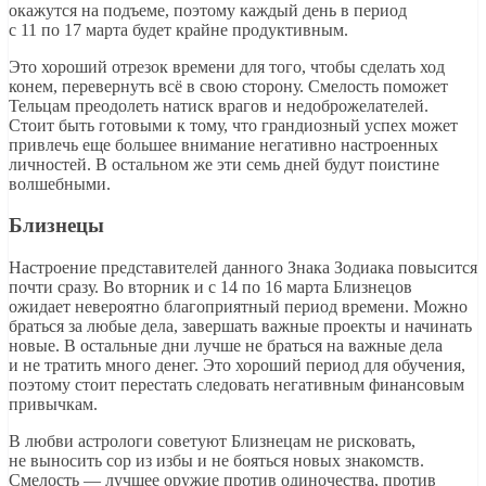
окажутся на подъеме, поэтому каждый день в период
с 11 по 17 марта будет крайне продуктивным.
Это хороший отрезок времени для того, чтобы сделать ход
конем, перевернуть всё в свою сторону. Смелость поможет
Тельцам преодолеть натиск врагов и недоброжелателей.
Стоит быть готовыми к тому, что грандиозный успех может
привлечь еще большее внимание негативно настроенных
личностей. В остальном же эти семь дней будут поистине
волшебными.
Близнецы
Настроение представителей данного Знака Зодиака повысится
почти сразу. Во вторник и с 14 по 16 марта Близнецов
ожидает невероятно благоприятный период времени. Можно
браться за любые дела, завершать важные проекты и начинать
новые. В остальные дни лучше не браться на важные дела
и не тратить много денег. Это хороший период для обучения,
поэтому стоит перестать следовать негативным финансовым
привычкам.
В любви астрологи советуют Близнецам не рисковать,
не выносить сор из избы и не бояться новых знакомств.
Смелость — лучшее оружие против одиночества, против