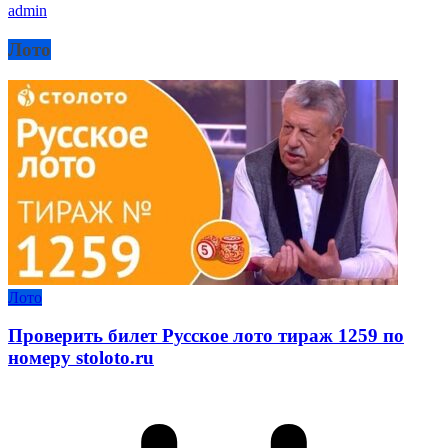
admin
Лото
Лото
Проверить билет Русское лото тираж 1259 по
номеру stoloto.ru