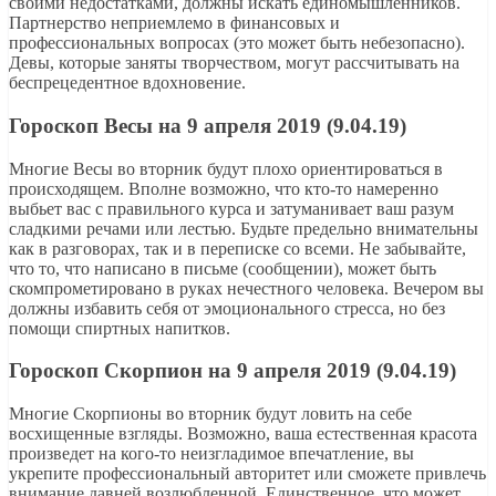
своими недостатками, должны искать единомышленников.
Партнерство неприемлемо в финансовых и
профессиональных вопросах (это может быть небезопасно).
Девы, которые заняты творчеством, могут рассчитывать на
беспрецедентное вдохновение.
Гороскоп Весы на 9 апреля 2019 (9.04.19)
Многие Весы во вторник будут плохо ориентироваться в
происходящем. Вполне возможно, что кто-то намеренно
выбьет вас с правильного курса и затуманивает ваш разум
сладкими речами или лестью. Будьте предельно внимательны
как в разговорах, так и в переписке со всеми. Не забывайте,
что то, что написано в письме (сообщении), может быть
скомпрометировано в руках нечестного человека. Вечером вы
должны избавить себя от эмоционального стресса, но без
помощи спиртных напитков.
Гороскоп Скорпион на 9 апреля 2019 (9.04.19)
Многие Скорпионы во вторник будут ловить на себе
восхищенные взгляды. Возможно, ваша естественная красота
произведет на кого-то неизгладимое впечатление, вы
укрепите профессиональный авторитет или сможете привлечь
внимание давней возлюбленной. Единственное, что может