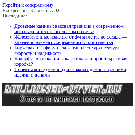
Перейти к содержимому
Воскресенье, 9 августа, 2026
Последние:
Дровяные камины: вековая традиция в современном
интерьере и технологическом обличье
Железобетонные изделия: от фундамента до фасада —
ключевой элемент современного строительства
Биржевая платформа для терминалов: архитектура,
скорость и надежность
Колорфул видеокарта: яркая сила или просто красивая
коробка?
Проекты коттеджей и одноэтажных домов с лучшими
идеями и ценами