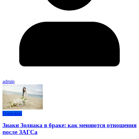
admin
Гороскоп
Знаки Зодиака в браке: как меняются отношения
после ЗАГСа