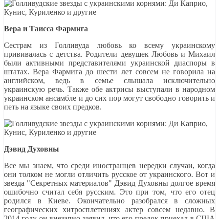
Вера и Таисса Фармига
Сестрам из Голливуда любовь ко всему украинскому
прививалась с детства. Родители девушек Любовь и Михаил
были активными представителями украинской диаспоры в
штатах. Вера Фармига до шести лет совсем не говорила на
английском, ведь в семье слышала исключительно
украинскую речь. Также обе актрисы выступали в народном
украинском ансамбле и до сих пор могут свободно говорить и
петь на языке своих предков.
Дэвид Духовны
Все мы знаем, что среди иностранцев нередки случаи, когда
они толком не могли отличить русское от украинского. Вот и
звезда "Секретных материалов" Дэвид Духовны долгое время
ошибочно считал себя русским. Это при том, что его отец
родился в Киеве. Окончательно разобрался в сложных
географических хитросплетениях актер совсем недавно. В
2014 году он внезапно заявил, что его предок приехал в США