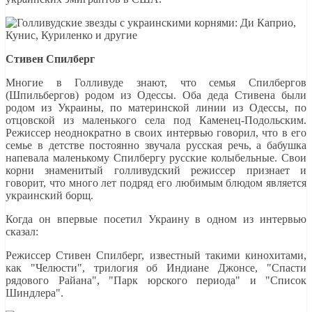
Стивен Спилберг
Многие в Голливуде знают, что семья Спилбергов
(Шпильбергов) родом из Одессы. Оба деда Стивена были
родом из Украины, по материнской линии из Одессы, по
отцовской из маленького села под Каменец-Подольским.
Режиссер неоднократно в своих интервью говорил, что в его
семье в детстве постоянно звучала русская речь, а бабушка
напевала маленькому Спилбергу русские колыбельные. Свои
корни знаменитый голливудский режиссер признает и
говорит, что много лет подряд его любимым блюдом является
украинский борщ.
Когда он впервые посетил Украину в одном из интервью
сказал:
Режиссер Стивен Спилберг, известный такими кинохитами,
как "Челюсти", трилогия об Индиане Джонсе, "Спасти
рядового Райана", "Парк юрского периода" и "Список
Шиндлера".