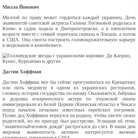
Милла Йовович
Миллой по праву может гордиться каждый украинец. Дочь
знаменитой советской актрисы Галины Логиновой родилась в
Киеве, в садик ходила в Днепропетровске, а в пятилетнем
возрасте вместе с семьей переехала сначала в Лондон, а потом
в США. Она смогла построить головокружительную карьеру
в модельном и кинобизнесе.
Дастин Хоффман
Дастин Хоффман мог бы сейчас прогуливаться по Крещатику
или пить медовуху в одном из украинских ресторанов,
сложись история государства по-иному. Оказывается, бабушка
и дедушка оскароносного актера по отцовской линии
иммигрировали из Белой Церкви (Киевская область) в Чикаго
перед началом печально известных еврейских погромов.
Позже дед Хоффмана вернулся на родину, чтобы увезти своих
родителей, но по приезду был расстрелян. Услышав об этом,
"знаменитыйчеловек дождя" растрогался до слез. В наши дни
мировая знаменитость активно интересуется жизнью
украинских эмигрантов в США.