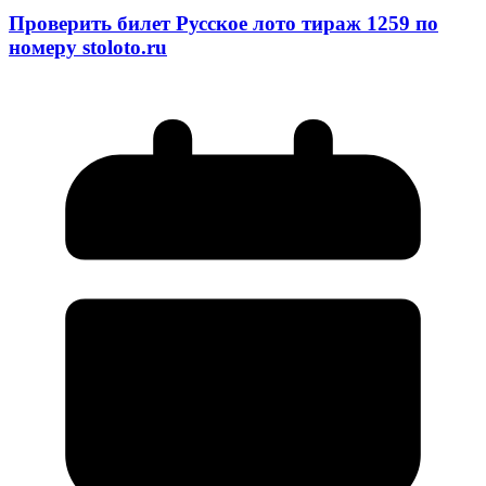
Проверить билет Русское лото тираж 1259 по
номеру stoloto.ru