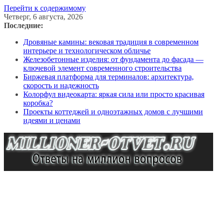
Перейти к содержимому
Четверг, 6 августа, 2026
Последние:
Дровяные камины: вековая традиция в современном
интерьере и технологическом обличье
Железобетонные изделия: от фундамента до фасада —
ключевой элемент современного строительства
Биржевая платформа для терминалов: архитектура,
скорость и надежность
Колорфул видеокарта: яркая сила или просто красивая
коробка?
Проекты коттеджей и одноэтажных домов с лучшими
идеями и ценами