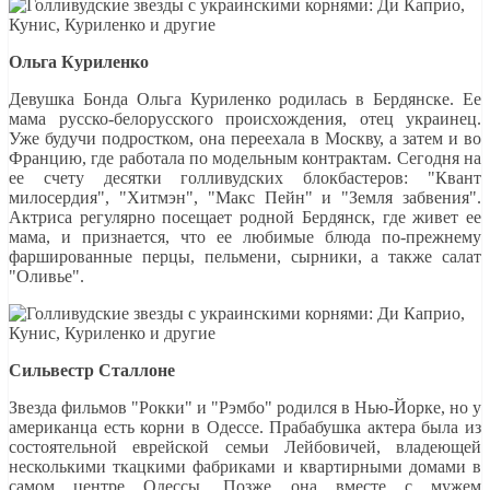
Ольга Куриленко
Девушка Бонда Ольга Куриленко родилась в Бердянске. Ее
мама русско-белорусского происхождения, отец украинец.
Уже будучи подростком, она переехала в Москву, а затем и во
Францию, где работала по модельным контрактам. Сегодня на
ее счету десятки голливудских блокбастеров: "Квант
милосердия", "Хитмэн", "Макс Пейн" и "Земля забвения".
Актриса регулярно посещает родной Бердянск, где живет ее
мама, и признается, что ее любимые блюда по-прежнему
фаршированные перцы, пельмени, сырники, а также салат
"Оливье".
Сильвестр Сталлоне
Звезда фильмов "Рокки" и "Рэмбо" родился в Нью-Йорке, но у
американца есть корни в Одессе. Прабабушка актера была из
состоятельной еврейской семьи Лейбовичей, владеющей
несколькими ткацкими фабриками и квартирными домами в
самом центре Одессы. Позже она вместе с мужем