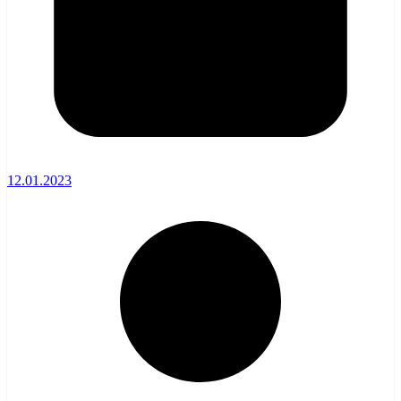
12.01.2023