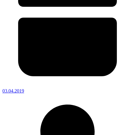
03.04.2019