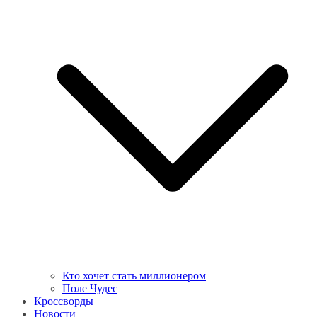
Кто хочет стать миллионером
Поле Чудес
Кроссворды
Новости