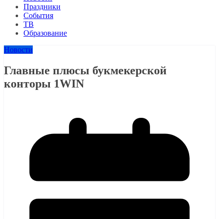
Праздники
События
ТВ
Образование
Новости
Главные плюсы букмекерской
конторы 1WIN