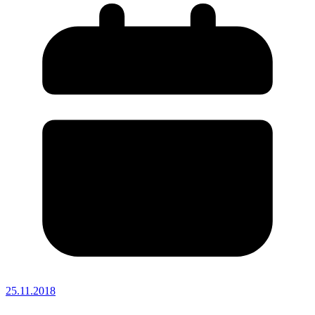
25.11.2018