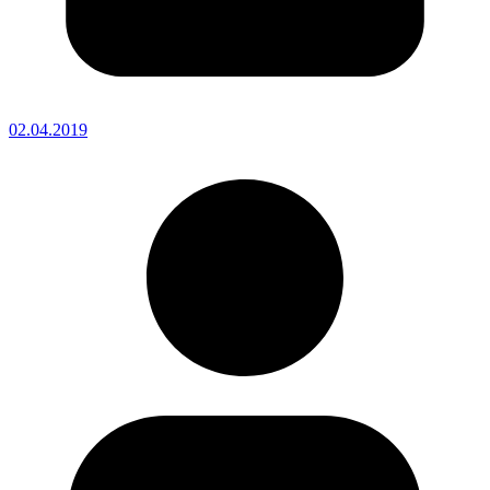
02.04.2019