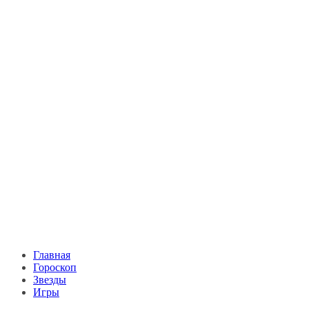
Главная
Гороскоп
Звезды
Игры