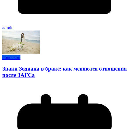
admin
Гороскоп
Знаки Зодиака в браке: как меняются отношения
после ЗАГСа