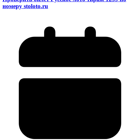
номеру stoloto.ru