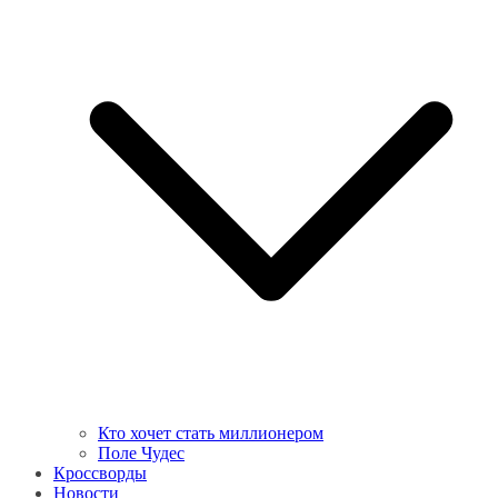
Кто хочет стать миллионером
Поле Чудес
Кроссворды
Новости