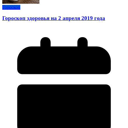
Гороскоп
Гороскоп здоровья на 2 апреля 2019 года