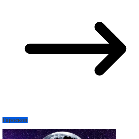
Гороскоп