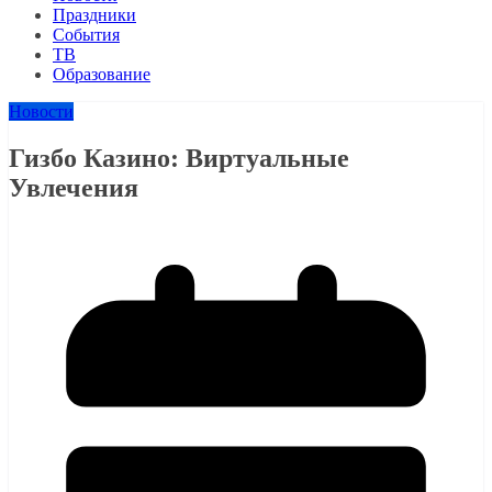
Праздники
События
ТВ
Образование
Новости
Гизбо Казино: Виртуальные
Увлечения