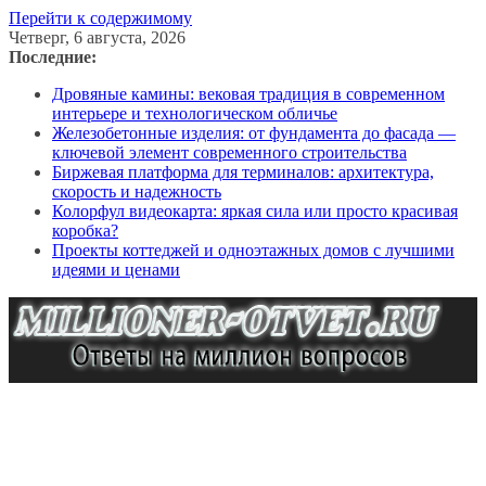
Перейти к содержимому
Четверг, 6 августа, 2026
Последние:
Дровяные камины: вековая традиция в современном
интерьере и технологическом обличье
Железобетонные изделия: от фундамента до фасада —
ключевой элемент современного строительства
Биржевая платформа для терминалов: архитектура,
скорость и надежность
Колорфул видеокарта: яркая сила или просто красивая
коробка?
Проекты коттеджей и одноэтажных домов с лучшими
идеями и ценами