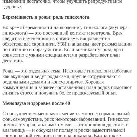
изменений достаточно, чтобы улучшить репродуктивное
здоровье.
Беременность и роды: роль гинеколога
Во время беременности наблюдение у гинеколога (акушера-
гинеколога) — это постоянный контакт и контроль. Врач
следит за изменениями в организме, направляет на
обязательные скрининги, УЗИ и анализы, дает рекомендации
по питанию и образу жизни. Если возникает угроза, врач
совместно с узкими специалистами разрабатывает план
действий.
Роды — это отдельная тема. Некоторые гинекологи работают
как акушеры и ведут роды сами, другие сотрудничают с
родильными домами и консультируют. Хорошая
коммуникация и заранее составленный план родов помогают
снизить стресс и получить более предсказуемый опыт.
Менопауза и здоровье после 40
С наступлением менопаузы меняется многое: гормональный
фон, самочувствие, риск некоторых заболеваний. Гинеколог
помогает управлять симптомами — от приливов до сухости
влагалища — и обсуждает пользу и риски заместительной
гормональной терапии, если она показана. Важна также