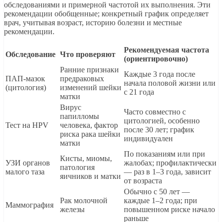
обследованиями и примерной частотой их выполнения. Эти
рекомендации обобщенные; конкретный график определяет
врач, учитывая возраст, историю болезни и местные
рекомендации.
Рекомендуемая частота
Обследование
Что проверяют
(ориентировочно)
Ранние признаки
Каждые 3 года после
ПАП-мазок
предраковых
начала половой жизни или
(цитология)
изменений шейки
с 21 года
матки
Вирус
Часто совместно с
папилломы
цитологией, особенно
Тест на HPV
человека, фактор
после 30 лет; график
риска рака шейки
индивидуален
матки
По показаниям или при
Кисты, миомы,
УЗИ органов
жалобах; профилактически
патология
малого таза
— раз в 1–3 года, зависит
яичников и матки
от возраста
Обычно с 50 лет —
Рак молочной
каждые 1–2 года; при
Маммография
железы
повышенном риске начало
раньше