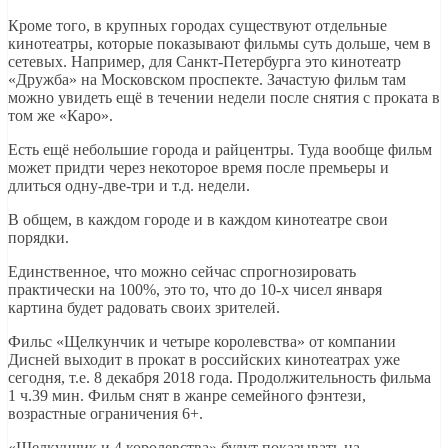
Кроме того, в крупных городах существуют отдельные
кинотеатры, которые показывают фильмы суть дольше, чем в
сетевых. Например, для Санкт-Петербурга это кинотеатр
«Дружба» на Московском проспекте. Зачастую фильм там
можно увидеть ещё в течении недели после снятия с проката в
том же «Каро».
Есть ещё небольшие города и райцентры. Туда вообще фильм
может придти через некоторое время после премьеры и
длиться одну-две-три и т.д. недели.
В общем, в каждом городе и в каждом кинотеатре свои
порядки.
Единственное, что можно сейчас спрогнозировать
практически на 100%, это то, что до 10-х чисел января
картина будет радовать своих зрителей.
Фильс «Щелкунчик и четыре королевства» от компании
Дисней выходит в прокат в российских кинотеатрах уже
сегодня, т.е. 8 декабря 2018 года. Продолжительность фильма
1 ч.39 мин. Фильм снят в жанре семейного фэнтези,
возрастные ограничения 6+.
«Щелкунчик и 4 королевства» будут показывать на