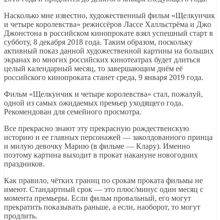
Насколько мне известно, художественный фильм «Щелкунчик
и четыре королевства» режиссёров Лассе Халльстрёма и Джо
Джонстона в российском кинопрокате взял успешный старт в
субботу, 8 декабря 2018 года. Таким образом, поскольку
активный показ данной художественной картины на больших
экранах во многих российских кинотеатрах будет длиться
целый календарный месяц, то завершающим днём её
российского кинопроката станет среда, 9 января 2019 года.
Фильм «Щелкунчик и четыре королевства» стал, пожалуй,
одной из самых ожидаемых премьер уходящего года.
Рекомендован для семейного просмотра.
Все прекрасно знают эту прекрасную рождественскую
историю и ее главных персонажей — заколдованного принца
и милую девочку Марию (в фильме — Клару). Именно
поэтому картина выходит в прокат накануне новогодних
праздников.
Как правило, чётких границ по срокам проката фильмы не
имеют. Стандартный срок — это плюс/минус один месяц с
момента премьеры. Если фильм провальный, его могут
прекратить показывать раньше, а если, наоборот, то могут
продлить.