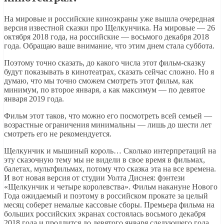
На мировые и российские киноэкраны уже вышла очередная
версия известной сказки про Щелкунчика. На мировые — 26
октября 2018 года, на российские — восьмого декабря 2018
года. Обращаю ваше внимание, что этим днем стала суббота.
Поэтому точно сказать, до какого числа этот фильм-сказку
будут показывать в кинотеатрах, сказать сейчас сложно. Но я
думаю, что мы точно сможем смотреть этот фильм, как
минимум, по второе января, а как максимум — по девятое
января 2019 года.
Фильм этот таков, что можно его посмотреть всей семьей —
возрастные ограничения минимальны — лишь до шести лет
смотреть его не рекомендуется.
Щелкунчик и мышиный король… Сколько интерпретаций на
эту сказочную тему мы не видели в свое время в фильмах,
балетах, мультфильмах, потому что сказка эта на все времена.
И вот новая версия от студии Уолта Диснея: фэнтези
«Щелкунчик и четыре королевства». Фильм накануне Нового
Года ожидаемый и поэтому в российском прокате за целый
месяц соберет немалые кассовые сборы. Премьера фильма на
больших российских экранах состоялась восьмого декабря
2018 года и продлится до девятого января следующего года.