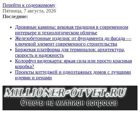
Перейти к содержимому
Пятница, 7 августа, 2026
Последние:
Дровяные камины: вековая традиция в современном
интерьере и технологическом обличье
Железобетонные изделия: от фундамента до фасада —
ключевой элемент современного строительства
Биржевая платформа для терминалов: архитектура,
скорость и надежность
Колорфул видеокарта: яркая сила или просто красивая
коробка?
Проекты коттеджей и одноэтажных домов с лучшими
идеями и ценами