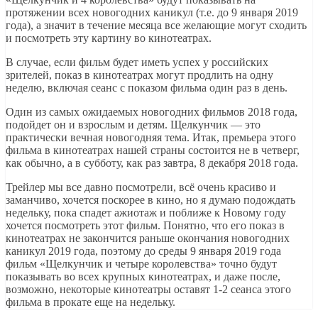
протяжении всех новогодних каникул (т.е. до 9 января 2019
года), а значит в течение месяца все желающие могут сходить
и посмотреть эту картину во кинотеатрах.
В случае, если фильм будет иметь успех у российских
зрителей, показ в кинотеатрах могут продлить на одну
неделю, включая сеанс с показом фильма один раз в день.
Один из самых ожидаемых новогодних фильмов 2018 года,
подойдет он и взрослым и детям. Щелкунчик — это
практически вечная новогодняя тема. Итак, премьера этого
фильма в кинотеатрах нашей страны состоится не в четверг,
как обычно, а в субботу, как раз завтра, 8 декабря 2018 года.
Трейлер мы все давно посмотрели, всё очень красиво и
заманчиво, хочется поскорее в кино, но я думаю подождать
недельку, пока спадет ажиотаж и поближе к Новому году
хочется посмотреть этот фильм. Понятно, что его показ в
кинотеатрах не закончится раньше окончания новогодних
каникул 2019 года, поэтому до среды 9 января 2019 года
фильм «Щелкунчик и четыре королевства» точно будут
показывать во всех крупных кинотеатрах, и даже после,
возможно, некоторые кинотеатры оставят 1-2 сеанса этого
фильма в прокате еще на недельку.