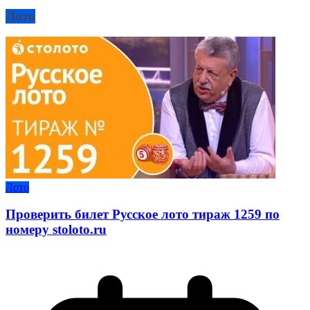
Лото
Лото
Проверить билет Русское лото тираж 1259 по
номеру stoloto.ru