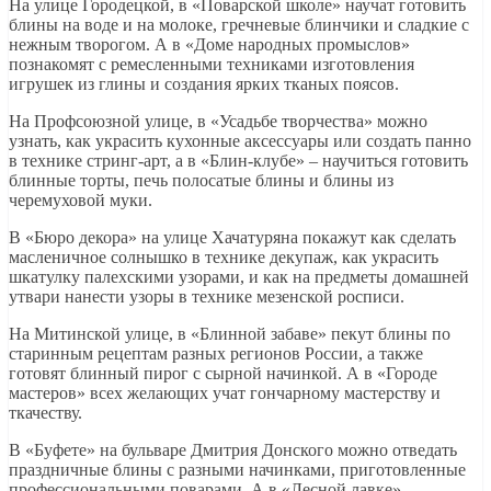
На улице Городецкой, в «Поварской школе» научат готовить
блины на воде и на молоке, гречневые блинчики и сладкие с
нежным творогом. А в «Доме народных промыслов»
познакомят с ремесленными техниками изготовления
игрушек из глины и создания ярких тканых поясов.
На Профсоюзной улице, в «Усадьбе творчества» можно
узнать, как украсить кухонные аксессуары или создать панно
в технике стринг-арт, а в «Блин-клубе» – научиться готовить
блинные торты, печь полосатые блины и блины из
черемуховой муки.
В «Бюро декора» на улице Хачатуряна покажут как сделать
масленичное солнышко в технике декупаж, как украсить
шкатулку палехскими узорами, и как на предметы домашней
утвари нанести узоры в технике мезенской росписи.
На Митинской улице, в «Блинной забаве» пекут блины по
старинным рецептам разных регионов России, а также
готовят блинный пирог с сырной начинкой. А в «Городе
мастеров» всех желающих учат гончарному мастерству и
ткачеству.
В «Буфете» на бульваре Дмитрия Донского можно отведать
праздничные блины с разными начинками, приготовленные
профессиональными поварами. А в «Лесной лавке» —