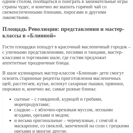
одним столом, пообщаться и поиграть в занимательные игры
страны чудес, и конечно же выпить горячий чай со
свежеиспеченными блинами, пирогами и другими
лакомствами.
Площадь Революции: представления и мастер-
классы в «Блинной»
Гости площадки попадут в красочный масленичный городок –
с уличными представлениями, песнями и танцами, мастер-
классами и торговыми шале, где гостям предложат
аппетитные праздничные блюда.
В шале кулинарных мастер-классов «Блинная» дети смогут
освоить старинные рецепты приготовления масленичных
щей, расстегаев, кутьи, испекут сахарные пышки, пряники,
пирожки и, конечно же, самые разные блины:
сытные – с говядиной, курицей и грибами,
морепродуктами;
сладкие – с яблочно-ореховым муссом, лесными
ягодами, орехами и медом;
и весьма оригинальные – черемуховые, с семгой и
маскарпоне, со свеклой, запеченной на соли с грецкими
орехами и многие другие.