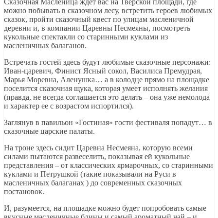
Сказочная Масленица ждет вас на Тверской площади, где
можно побывать в сказочном лесу, встретить героев любимых
сказок, пройти сказочный квест по улицам масленичной
деревни и, в компании Царевны Несмеяны, посмотреть
кукольные спектакли со старинными куклами из
масленичных балаганов.
Встречать гостей здесь будут любимые сказочные персонажи:
Иван-царевич, Финист Ясный сокол, Василиса Премудрая,
Марья Моревна, Аленушка… а в колодце прямо на площадке
поселится сказочная щука, которая умеет исполнять желания
(правда, не всегда соглашается это делать – она уже немолода
и характер ее с возрастом испортился).
Заглянув в павильон «Гостиная» гости фестиваля попадут… в
сказочные царские палаты.
На троне здесь сидит Царевна Несмеяна, которую всеми
силами пытаются развеселить, показывая ей кукольные
представления – от классических ярмарочных, со старинными
куклами и Петрушкой (такие показывали на Руси в
масленичных балаганах ) до современных сказочных
постановок.
И, разумеется, на площадке можно будет попробовать самые
вкусные масленичные блины и самый ароматный чай – и