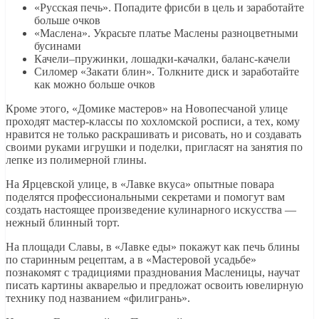
«Русская печь». Попадите фрисби в цель и заработайте
больше очков
«Маслена». Украсьте платье Маслены разноцветными
бусинами
Качели–пружинки, лошадки-качалки, баланс-качели
Силомер «Закати блин». Толкните диск и заработайте
как можно больше очков
Кроме этого, «Домике мастеров» на Новопесчаной улице
проходят мастер-классы по хохломской росписи, а тех, кому
нравится не только раскрашивать и рисовать, но и создавать
своими руками игрушки и поделки, пригласят на занятия по
лепке из полимерной глины.
На Ярцевской улице, в «Лавке вкуса» опытные повара
поделятся профессиональными секретами и помогут вам
создать настоящее произведение кулинарного искусства —
нежный блинный торт.
На площади Славы, в «Лавке еды» покажут как печь блины
по старинным рецептам, а в «Мастеровой усадьбе»
познакомят с традициями празднования Масленицы, научат
писать картины акварелью и предложат освоить ювелирную
технику под названием «филигрань».