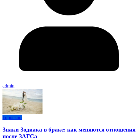
admin
Гороскоп
Знаки Зодиака в браке: как меняются отношения
после ЗАГСа