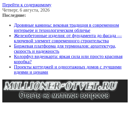
Перейти к содержимому
Четверг, 6 августа, 2026
Последние:
Дровяные камины: вековая традиция в современном
интерьере и технологическом обличье
Железобетонные изделия: от фундамента до фасада —
ключевой элемент современного строительства
Биржевая платформа для терминалов: архитектура,
скорость и надежность
Колорфул видеокарта: яркая сила или просто красивая
коробка?
Проекты коттеджей и одноэтажных домов с лучшими
идеями и ценами