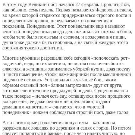
В этом году Великий пост начался 27 февраля. Продлится он,
как обычно, семь недель. Первая называется Федорова неделя,
во время которой стараются придерживаться строгого поста и
определенных правил, передаваемых из поколения в
поколения. Понедельник. Этот понедельник еще называют
«чистый понедельник», когда день начинался с похода в баню,
чтобы тело было помытым и свежим, и воздержания пищи,
душа тоже должна быть свободна, а на сытый желудок этого
состояния тяжело достигнуть.
Многие мужчины разрешали себе сегодня «пополоскать рот»
водочкой, ведь, по их мнению, нечистая сила очень боится
алкоголя, а женщины занимались уборкой кухни, драя посуду
и чистя помещение, чтобы даже жиринки после маслиничной
недели не осталось. Устраивались кулачные бои, таким
образом сильный пол «блины вытряхивал» друг от друга,
которые ели в течение предыдущей недели. Существовало и
такое поверье – нельзя есть еду, оставшуюся после прощеного
воскресенья, ее даже бедным не предлагают, отдают
домашним животным – считается, что в «чистый
понедельник» должен соблюдаться строгий пост, даже голод.
А вот некоторые развлечения допустимы – катания на
разряженных лошадях по деревням и санях с горки. Но потом
следует попариться в баньке, после чего надеть чистую, но