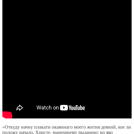
«Откуду начну плакати окаяннаго моего жития деяний, кое ли
положу начало, Христе, нынешнему рыданию; но яко