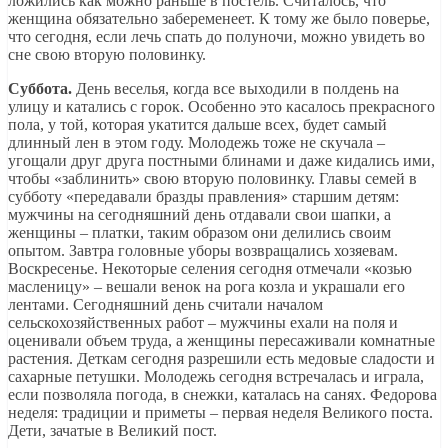
ложились как можно раньше в постель. Считалось, что
женщина обязательно забеременеет. К тому же было поверье,
что сегодня, если лечь спать до полуночи, можно увидеть во
сне свою вторую половинку.
Суббота.
День веселья, когда все выходили в полдень на
улицу и катались с горок. Особенно это касалось прекрасного
пола, у той, которая укатится дальше всех, будет самый
длинный лен в этом году. Молодежь тоже не скучала –
угощали друг друга постными блинами и даже кидались ими,
чтобы «заблинить» свою вторую половинку. Главы семей в
субботу «передавали бразды правления» старшим детям:
мужчины на сегодняшний день отдавали свои шапки, а
женщины – платки, таким образом они делились своим
опытом. Завтра головные уборы возвращались хозяевам.
Воскресенье. Некоторые селения сегодня отмечали «козью
масленицу» – вешали венок на рога козла и украшали его
лентами. Сегодняшний день считали началом
сельскохозяйственных работ – мужчины ехали на поля и
оценивали объем труда, а женщины пересаживали комнатные
растения. Деткам сегодня разрешили есть медовые сладости и
сахарные петушки. Молодежь сегодня встречалась и играла,
если позволяла погода, в снежки, каталась на санях. Федорова
неделя: традиции и приметы – первая неделя Великого поста.
Дети, зачатые в Великий пост.