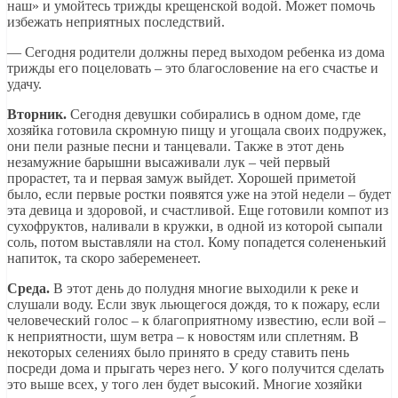
наш» и умойтесь трижды крещенской водой. Может помочь
избежать неприятных последствий.
— Сегодня родители должны перед выходом ребенка из дома
трижды его поцеловать – это благословение на его счастье и
удачу.
Вторник.
Сегодня девушки собирались в одном доме, где
хозяйка готовила скромную пищу и угощала своих подружек,
они пели разные песни и танцевали. Также в этот день
незамужние барышни высаживали лук – чей первый
прорастет, та и первая замуж выйдет. Хорошей приметой
было, если первые ростки появятся уже на этой недели – будет
эта девица и здоровой, и счастливой. Еще готовили компот из
сухофруктов, наливали в кружки, в одной из которой сыпали
соль, потом выставляли на стол. Кому попадется солененький
напиток, та скоро забеременеет.
Среда.
В этот день до полудня многие выходили к реке и
слушали воду. Если звук льющегося дождя, то к пожару, если
человеческий голос – к благоприятному известию, если вой –
к неприятности, шум ветра – к новостям или сплетням. В
некоторых селениях было принято в среду ставить пень
посреди дома и прыгать через него. У кого получится сделать
это выше всех, у того лен будет высокий. Многие хозяйки