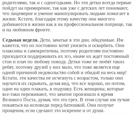
родителями, так и с одногодками. Но эти детки всегда первые
пойдут на примирение, так как уже с детских лет понимают,
что лицемерие и умение манипулировать людьми помогает в
жизни. Кстати, благодаря этому качеству они многого
добиваются в жизни как в на профессиональном поприще, так
и на любовном фронте.
Седьмая неделя.
Дети, зачатые в эти дни, обидчивые. Им
кажется, что их постоянно хотят унизить и оскорбить. Они
плаксивы и самокритичны, поэтому родителям постоянно
приходится поддерживать их эго, иначе их ждет постоянный
стон и плач по любому поводу. Детки тоже не любят таких
ребят, поэтому друзей у них мало, что тоже является еще
одной причиной недовольство собой и обидой на весь мир!
Кстати, эти качества не исчезнуть с возрастом, только они
научатся их скрывать, делая вид, что все хорошо, но потом,
один на один плакать, в подушку. Есть женщины, которые
все-таки переживают, что зачатие произошло в время
Великого Поста, думая, что это грех. В этом случае им лучше
покаяться на исповеди перед батюшкой. Они получат
прощения, если сделают это искренне и от души.