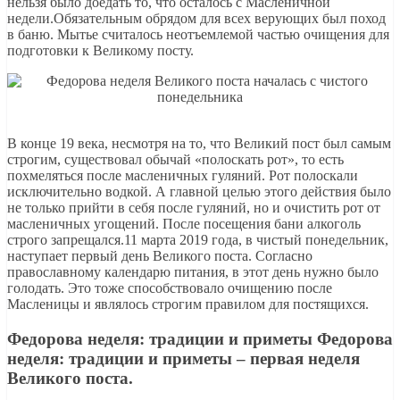
нельзя было доедать то, что осталось с Масленичной
недели.Обязательным обрядом для всех верующих был поход
в баню. Мытье считалось неотъемлемой частью очищения для
подготовки к Великому посту.
В конце 19 века, несмотря на то, что Великий пост был самым
строгим, существовал обычай «полоскать рот», то есть
похмеляться после масленичных гуляний. Рот полоскали
исключительно водкой. А главной целью этого действия было
не только прийти в себя после гуляний, но и очистить рот от
масленичных угощений. После посещения бани алкоголь
строго запрещался.11 марта 2019 года, в чистый понедельник,
наступает первый день Великого поста. Согласно
православному календарю питания, в этот день нужно было
голодать. Это тоже способствовало очищению после
Масленицы и являлось строгим правилом для постящихся.
Федорова неделя: традиции и приметы Федорова
неделя: традиции и приметы – первая неделя
Великого поста.