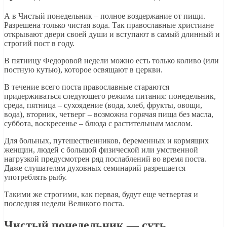
А в Чистый понедельник – полное воздержание от пищи.
Разрешена только чистая вода. Так православные христиане
открывают двери своей души и вступают в самый длинный и
строгий пост в году.
В пятницу Федоровой недели можно есть только коливо (или
постную кутью), которое освящают в церкви.
В течение всего поста православные стараются
придерживаться следующего режима питания: понедельник,
среда, пятница – сухоядение (вода, хлеб, фрукты, овощи,
вода), вторник, четверг – возможна горячая пища без масла,
суббота, воскресенье – блюда с растительным маслом.
Для больных, путешественников, беременных и кормящих
женщин, людей с большой физической или умственной
нагрузкой предусмотрен ряд послаблений во время поста.
Даже слушателям духовных семинарий разрешается
употреблять рыбу.
Такими же строгими, как первая, будут еще четвертая и
последняя недели Великого поста.
Чистый понедельник — суть,