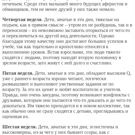
печеньем. Среди этих малышей много будущих аферистов и
обманщиков, тем не менее друзей у них также немало.
Четвертая неделя
. Дети, зачатые в эти дни, тяжелые на
подъем, как в прямом смысле – утром их не разбудишь, так и в
переносном – их невозможно заставить оторваться от чего-то
и переключиться на другой вид деятельности. Однако
благодаря этому качеству они достигают больших успехов в
учебе, так как тщательно и кропотливо относятся к
выполнению уроков. Встав взрослыми, эти люди тяжело
сходятся с людьми, поэтому находят вторую половинку в
зрелом возрасте, зато живут с ней долго и счастливо.
Пятая неделя.
Дети, зачатые в эти дни, обладают высоким Q,
уже с раннего возраста хорошо читают, логически
размышляют и выполняют умственные задания не по
возрасту. За это их ценят и любят воспитатели и учителя.
Правда, они очень занудны, поэтому возникают конфликты с
друзьями, которым они пытаются что-то доказать и до чего-то
докопаться. Им тяжело приходится и в новом коллективе, так
как обычно они не сразу сходятся с детьми, приглядываясь и
оценивая их.
Шестая неделя.
Дети, зачатые в эти дни, эгоистичны и
высокомерны, из-за чего у них бывают ссоры, как с