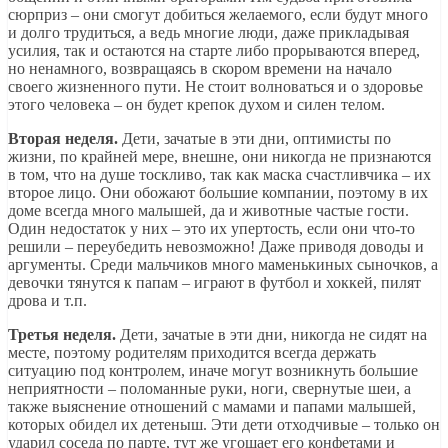
сюрприз – они смогут добиться желаемого, если будут много
и долго трудиться, а ведь многие люди, даже прикладывая
усилия, так и остаются на старте либо прорываются вперед,
но ненамного, возвращаясь в скором времени на начало
своего жизненного пути. Не стоит волноваться и о здоровье
этого человека – он будет крепок духом и силен телом.
Вторая неделя.
Дети, зачатые в эти дни, оптимисты по
жизни, по крайней мере, внешне, они никогда не признаются
в том, что на душе тоскливо, так как маска счастливчика – их
второе лицо. Они обожают большие компании, поэтому в их
доме всегда много малышей, да и животные частые гости.
Один недостаток у них – это их упертость, если они что-то
решили – переубедить невозможно! Даже приводя доводы и
аргументы. Среди мальчиков много маменькиных сыночков, а
девочки тянутся к папам – играют в футбол и хоккей, пилят
дрова и т.п.
Третья неделя.
Дети, зачатые в эти дни, никогда не сидят на
месте, поэтому родителям приходится всегда держать
ситуацию под контролем, иначе могут возникнуть большие
неприятности – поломанные руки, ноги, свернутые шеи, а
также выяснение отношений с мамами и папами малышей,
которых обидел их детеныш. Эти дети отходчивые – только он
ударил соседа по парте, тут же угощает его конфетами и