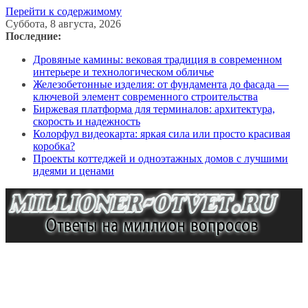
Перейти к содержимому
Суббота, 8 августа, 2026
Последние:
Дровяные камины: вековая традиция в современном
интерьере и технологическом обличье
Железобетонные изделия: от фундамента до фасада —
ключевой элемент современного строительства
Биржевая платформа для терминалов: архитектура,
скорость и надежность
Колорфул видеокарта: яркая сила или просто красивая
коробка?
Проекты коттеджей и одноэтажных домов с лучшими
идеями и ценами