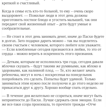
крепкий и счастливый.
Когда в семье есть кто-то больной, то ему – очень скоро
выздоровеет. — Пожилые люди в этот день должны
приготовить постное блюдо и угостить малышей, так они
передают свой жизненный опыт – дети будут умные и
сообразительные.
— Не стоит в этот день занимать денег, иначе до Пасхи будете
в долгах. Зато подарки дарить можно – так вы поделитесь
своим счастьем с человеком, которого любите или уважаете.
— Если влюбленные сегодня признаются в любви, то это от
сердца – можно верить в искренность этого признания.
— Деткам, которым не исполнилось три года, сегодня давали
яблочки скушать – будут такими же румяными, как яблоко и
здоровыми, как наливной плод. — Те, кто желают зачать
ребеночка, могут в ночь с воскресенья на понедельник
попробовать это сделать. Попытка будет удачной. Только
заниматься этим нужно после полуночи и до этого неделю не
прикасаться друг к другу. Хорошо вообще спать отдельно.
— В течение дня желательно не ссориться, иначе могут быть
неприятности до Пасхи. Лучше сдержать свои эмоции. Если
же все-таки ссора произошла, то прочтите трижды «Отче