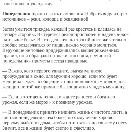
ранее ношенную одежду.
Понедельник
нужно начать с омовения. Набрать воду из трех
источников – реки, колодца и освященной.
Затем умыться трижды, каждый раз крестясь и кланяясь на
четыре стороны. Вытереться белой простыней и надень новое
нательное белье. В этот день очень строгий пост, желательно
вообще воздержаться от пищи, важно усердно молиться.
Верующие не только придерживались вышеприведенных
правил, но и обращали на знаки этого дня, в «чистый
понедельник» приметы всегда правдивые.
— Важно, кого первого увидите, выглянув после
пробуждения в окно, для мужчин хорошо, если это будет
женщина – удача в общении с противоположным полом, для
женщин по той же причине благоприятно увидеть мужчину.
— Если в этот день тепло, то ждите раннего и богатого
урожая, если же мороз – к позднему урожаю.
— В понедельник принято начинать жизнь с чистого листа, а
чистый понедельник тем более, поэтому очень хорошо
первому выйти из дома, чтобы потоптаться по свежему снегу.
Значит, все в жизни будет светло и счастливо.