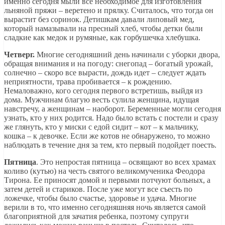
именно сегодня мыли все необходимое для изготовления
льняной пряжи – веретено и прялку. Считалось, что тогда он
вырастит без соринок. Детишкам давали липовый мед,
который намазывали на пресный хлеб, чтобы детки были
сладкие как медок и румяные, как горбушечка хлебушка.
Четверг.
Многие сегодняшний день начинали с уборки двора,
обращая внимания и на погоду: снегопад – богатый урожай,
солнечно – скоро все вырасти, дождь идет – следует ждать
неприятности, трава пробивается – к рождению.
Немаловажно, кого сегодня первого встретишь, выйдя из
дома. Мужчинам благую весть сулила женщина, идущая
навстречу, а женщинам – наоборот. Беременные могли сегодня
узнать, кто у них родится. Надо было встать с постели и сразу
же глянуть, кто у миски с едой сидит – кот – к мальчику,
кошка – к девочке. Если же котов не обнаружено, то можно
наблюдать в течение дня за тем, кто первый подойдет поесть.
Пятница
. Это непростая пятница – освящают во всех храмах
коливо (кутью) на честь святого великомученика Феодора
Тирона. Ее приносят домой и первыми потчуют больных, а
затем детей и стариков. После уже могут все съесть по
ложечке, чтобы было счастье, здоровье и удача. Многие
верили в то, что именно сегодняшняя ночь является самой
благоприятной для зачатия ребенка, поэтому супруги