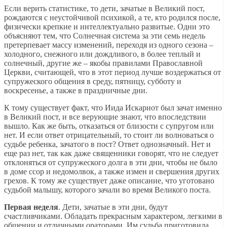
Если верить статистике, то дети, зачатые в Великий пост,
рождаются с неустойчивой психикой, а те, кто родился после,
физически крепкие и интеллектуально развитые. Одни это
объясняют тем, что Солнечная система за эти семь недель
претерпевает массу изменений, переходя из одного сезона –
холодного, снежного или дождливого, в более теплый и
солнечный, другие же – якобы правилами Православной
Церкви, считающей, что в этот период лучше воздержаться от
супружеского общения в среду, пятницу, субботу и
воскресенье, а также в праздничные дни.
К тому существует факт, что Иида Искариот был зачат именно
в Великий пост, и все верующие знают, что впоследствии
вышло. Как же быть, отказаться от близости с супругом или
нет. И если ответ отрицательный, то стоит ли волноваться о
судьбе ребенка, зачатого в пост? Ответ однозначный. Нет и
еще раз нет, так как даже священники говорят, что не следует
отклоняться от супружеского долга в эти дни, чтобы не было
в доме ссор и недомолвок, а также измен и свершения других
грехов. К тому же существует даже описание, что уготовано
судьбой малышу, которого зачали во время Великого поста.
Первая неделя
. Дети, зачатые в эти дни, будут
счастливчиками. Обладать прекрасным характером, легкими в
общении и отличными ораторами. Им судьба приготовила