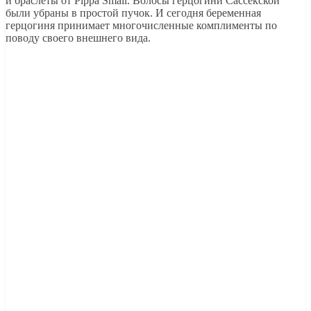
и браслеты от Pippa Small. Волосы герцогини Сассекской
были убраны в простой пучок. И сегодня беременная
герцогиня принимает многочисленные комплименты по
поводу своего внешнего вида.