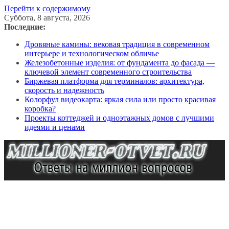
Перейти к содержимому
Суббота, 8 августа, 2026
Последние:
Дровяные камины: вековая традиция в современном
интерьере и технологическом обличье
Железобетонные изделия: от фундамента до фасада —
ключевой элемент современного строительства
Биржевая платформа для терминалов: архитектура,
скорость и надежность
Колорфул видеокарта: яркая сила или просто красивая
коробка?
Проекты коттеджей и одноэтажных домов с лучшими
идеями и ценами