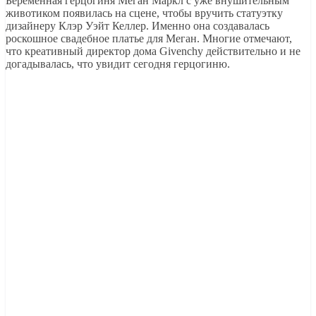
Беременная герцогиня Меган Маркл с уже внушительным
животиком появилась на сцене, чтобы вручить статуэтку
дизайнеру Клэр Уэйт Келлер. Именно она создавалась
роскошное свадебное платье для Меган. Многие отмечают,
что креативный директор дома Givenchy действительно и не
догадывалась, что увидит сегодня герцогиню.