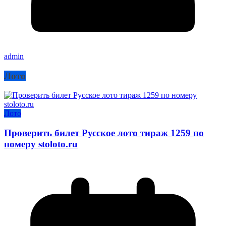
admin
Лото
Лото
Проверить билет Русское лото тираж 1259 по
номеру stoloto.ru