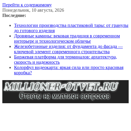
Перейти к содержимому
Понедельник, 10 августа, 2026
Последние:
Технологии производства пластиковой тары: от гранулы
до готового изделия
Дровяные камины: вековая традиция в современном
интерьере и технологическом обличье
Железобетонные изделия: от фундамента до фасада —
ключевой элемент современного строительства
Биржевая платформа для терминалов: архитектура,
скорость и надежность
Колорфул видеокарта: яркая сила или просто красивая
коробка?