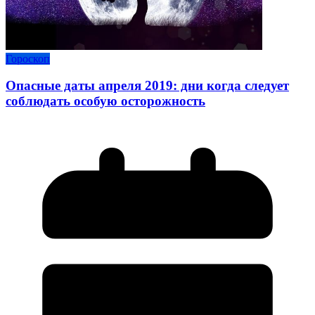
Гороскоп
Опасные даты апреля 2019: дни когда следует
соблюдать особую осторожность