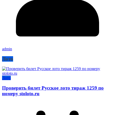
admin
Лото
Лото
Проверить билет Русское лото тираж 1259 по
номеру stoloto.ru