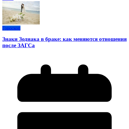
Гороскоп
Знаки Зодиака в браке: как меняются отношения
после ЗАГСа