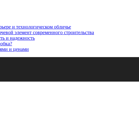
рьере и технологическом обличье
ючевой элемент современного строительства
сть и надежность
робка?
ями и ценами