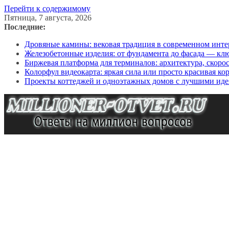
Перейти к содержимому
Пятница, 7 августа, 2026
Последние:
Дровяные камины: вековая традиция в современном инте
Железобетонные изделия: от фундамента до фасада — кл
Биржевая платформа для терминалов: архитектура, скоро
Колорфул видеокарта: яркая сила или просто красивая ко
Проекты коттеджей и одноэтажных домов с лучшими иде